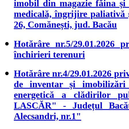
imobil din magazie făina și 
medicală, îngrijire paliativă 
26, Comănești, jud. Bacău
Hotărâre nr.5/29.01.2026 p
închirieri terenuri
Hotărâre nr.4/29.01.2026 priv
de inventar și imobilizări 
energetică a clădirilor p
LASCĂR" - Județul Bacău,
Alecsandri, nr.1"