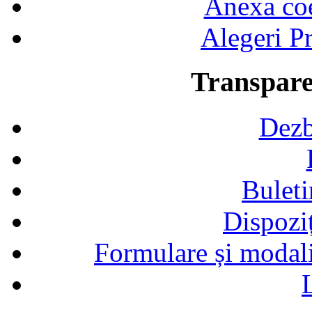
Anexa coef
Alegeri Pr
Transpare
Dezb
Buleti
Dispozi
Formulare și modalit