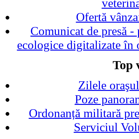
veterin
Ofertă vânza
Comunicat de presă - p
ecologice digitalizate în
Top v
Zilele oraşu
Poze panoram
Ordonanță militară p
Serviciul Vol