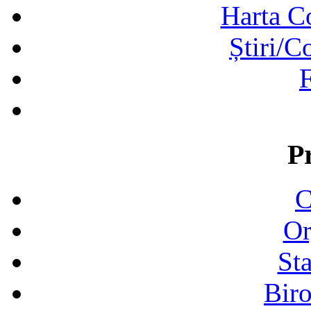
Harta C
Știri/C
F
P
C
Or
Sta
Biro