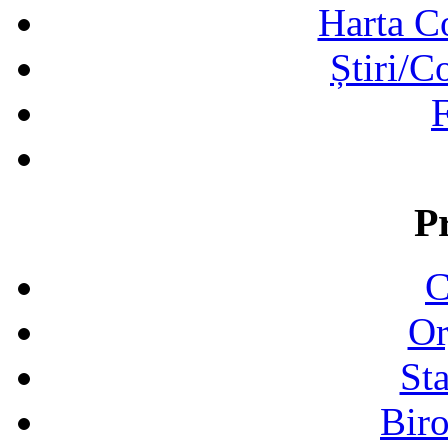
Harta C
Știri/C
F
P
C
Or
Sta
Biro