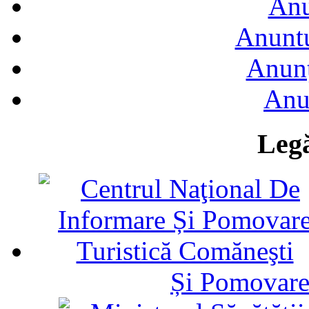
Anu
Anuntu
Anunţ
Anu
Legă
Și Pomovare