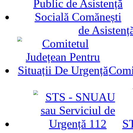
de Asistenț
Comit
ST