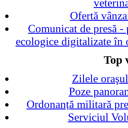
veterin
Ofertă vânza
Comunicat de presă - p
ecologice digitalizate în
Top v
Zilele oraşu
Poze panoram
Ordonanță militară p
Serviciul Vol