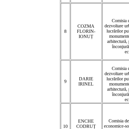
Comisia d
dezvoltare urb
COZMA
lucrărilor p
8
FLORIN-
monumentel
IONUȚ
arhitectură,
înconjură
ec
Comisia d
dezvoltare urb
DARIE
lucrărilor p
9
IRINEL
monumentel
arhitectură,
înconjură
ec
Comisia de
ENCHE
economice-soc
10
CODRUȚ