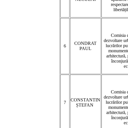
respectare
libertăți
Comisia d
dezvoltare urb
CONDRAT
lucrărilor p
6
PAUL
monumentel
arhitectură,
înconjură
ec
Comisia d
dezvoltare urb
CONSTANTIN
lucrărilor p
7
ȘTEFAN
monumentel
arhitectură,
înconjură
ec