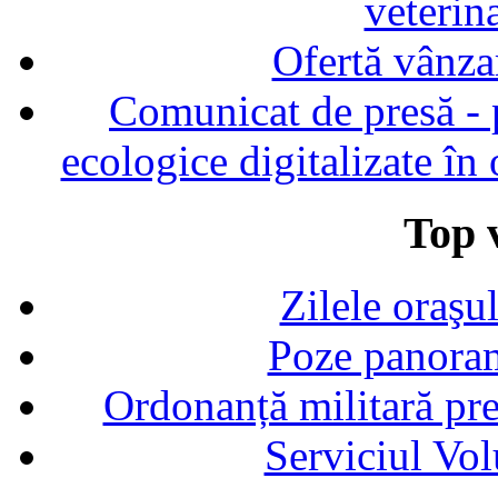
veterin
Ofertă vânza
Comunicat de presă - p
ecologice digitalizate în
Top v
Zilele oraşu
Poze panoram
Ordonanță militară p
Serviciul Vol