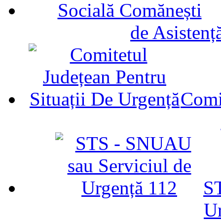
de Asistenț
Comit
ST
U