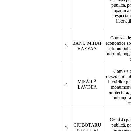
publică, p
apărarea 
respectare
libertăți
Comisia de
BANU MIHAI-
economice-soc
3
RĂZVAN
patrimoniului
orașului, buget
Comisia d
dezvoltare urb
MISĂILĂ
lucrărilor p
4
LAVINIA
monumentel
arhitectură,
înconjură
ec
Comisia pen
CIUBOTARU
publică, p
5
NECULAI
apărarea 