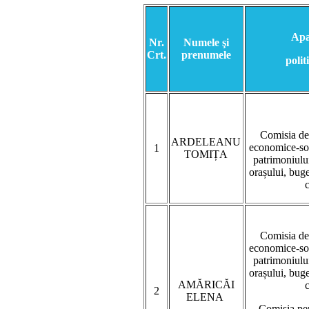
Apa
Nr.
Numele şi
Crt.
prenumele
polit
Comisia de
ARDELEANU
economice-soc
1
TOMIȚA
patrimoniului
orașului, buget
Comisia de
economice-soc
patrimoniului
orașului, buget
AMĂRICĂI
2
ELENA
Comisia pen