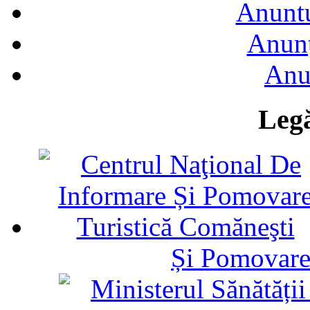
Anuntu
Anunţ
Anu
Legă
Și Pomovare