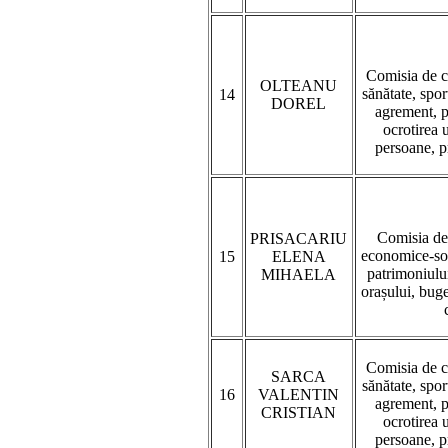
Comisia de c
OLTEANU
sănătate, sport
14
DOREL
agrement, pr
ocrotirea 
persoane, p
Comisia de
PRISACARIU
economice-soc
15
ELENA
patrimoniului
MIHAELA
orașului, buget
Comisia de c
SARCA
sănătate, sport
16
VALENTIN
agrement, pr
CRISTIAN
ocrotirea 
persoane, p