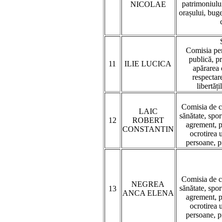
patrimoniului
NICOLAE
orașului, buget
Comisia pen
publică, p
11
ILIE LUCICA
apărarea 
respectare
libertăți
Comisia de c
LAIC
sănătate, sport
12
ROBERT
agrement, pr
CONSTANTIN
ocrotirea 
persoane, p
Comisia de c
NEGREA
sănătate, sport
13
ANCA ELENA
agrement, pr
ocrotirea 
persoane, p