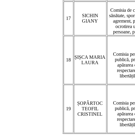
Comisia de c
SICHIN
sănătate, sport
17
GIANY
agrement, pr
ocrotirea 
persoane, p
Comisia pen
ȘIȘCA MARIA
publică, p
18
LAURA
apărarea 
respectare
libertăți
Comisia pen
ȘOPÂRTOC
publică, p
19
TEOFIL
apărarea 
CRISTINEL
respectare
libertăți