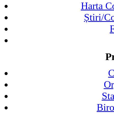
Harta C
Știri/C
F
P
C
Or
Sta
Biro