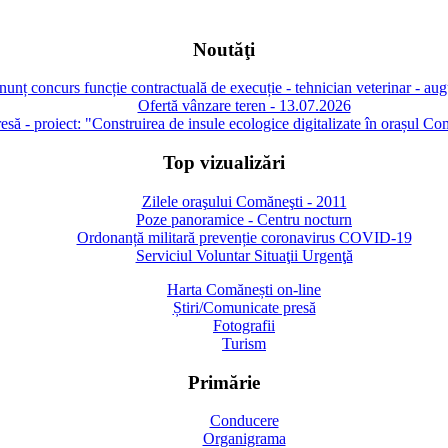
Noutăţi
unț concurs funcție contractuală de execuție - tehnician veterinar - au
Ofertă vânzare teren - 13.07.2026
să - proiect: "Construirea de insule ecologice digitalizate în orașul Co
Top vizualizări
Zilele oraşului Comăneşti - 2011
Poze panoramice - Centru nocturn
Ordonanță militară prevenție coronavirus COVID-19
Serviciul Voluntar Situaţii Urgenţă
Harta Comănești on-line
Știri/Comunicate presă
Fotografii
Turism
Primărie
Conducere
Organigrama