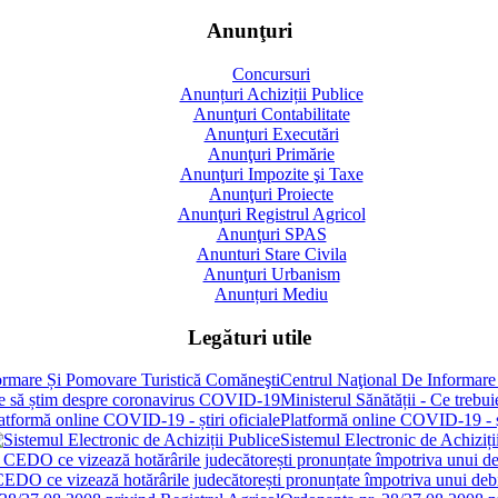
Anunţuri
Concursuri
Anunțuri Achiziții Publice
Anunţuri Contabilitate
Anunţuri Executări
Anunţuri Primărie
Anunţuri Impozite şi Taxe
Anunţuri Proiecte
Anunţuri Registrul Agricol
Anunţuri SPAS
Anunturi Stare Civila
Anunţuri Urbanism
Anunțuri Mediu
Legături utile
Centrul Naţional De Informare
Ministerul Sănătății - Ce treb
Platformă online COVID-19 - șt
Sistemul Electronic de Achiziți
 CEDO ce vizează hotărârile judecătorești pronunțate împotriva unui de