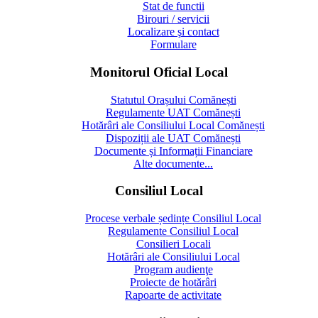
Stat de functii
Birouri / servicii
Localizare şi contact
Formulare
Monitorul Oficial Local
Statutul Orașului Comănești
Regulamente UAT Comănești
Hotărâri ale Consiliului Local Comănești
Dispoziții ale UAT Comănești
Documente și Informații Financiare
Alte documente...
Consiliul Local
Procese verbale ședințe Consiliul Local
Regulamente Consiliul Local
Consilieri Locali
Hotărâri ale Consiliului Local
Program audienţe
Proiecte de hotărâri
Rapoarte de activitate