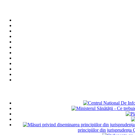
principiilor din jurisprudența