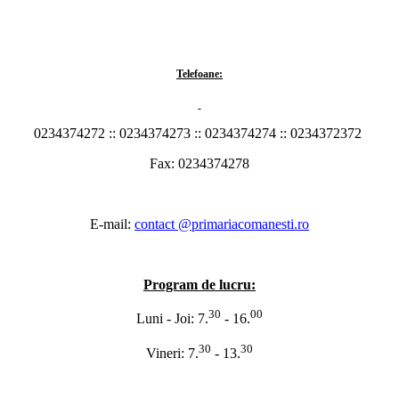
Telefoane:
0234374272 :: 0234374273 :: 0234374274 :: 0234372372
Fax: 0234374278
E-mail:
contact @primariacomanesti.ro
Program de lucru:
30
00
Luni - Joi: 7.
- 16.
30
30
Vineri: 7.
- 13.