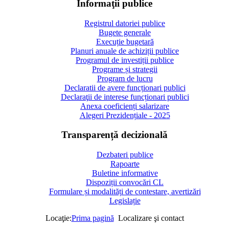
Informaţii publice
Registrul datoriei publice
Bugete generale
Execuție bugetară
Planuri anuale de achiziții publice
Programul de investiții publice
Programe și strategii
Program de lucru
Declaratii de avere funcționari publici
Declaraţii de interese funcționari publici
Anexa coeficienți salarizare
Alegeri Prezidențiale - 2025
Transparență decizională
Dezbateri publice
Rapoarte
Buletine informative
Dispoziții convocări CL
Formulare și modalități de contestare, avertizări
Legislație
Locaţie:
Prima pagină
Localizare şi contact