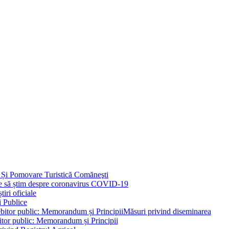
 Și Pomovare Turistică Comăneşti
uie să știm despre coronavirus COVID-19
iri oficiale
i Publice
Măsuri privind diseminarea
bitor public: Memorandum și Principii