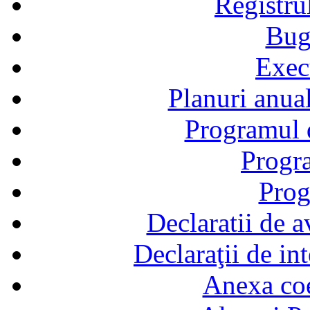
Registru
Bug
Exec
Planuri anual
Programul d
Progra
Prog
Declaratii de a
Declaraţii de in
Anexa coef