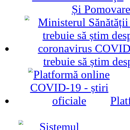
Și Pomovare
trebuie să știm d
Plat