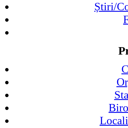
Știri/C
F
P
C
Or
Sta
Biro
Locali