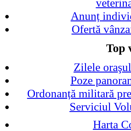
veterin
Anunț indivi
Ofertă vânza
Top v
Zilele oraşu
Poze panoram
Ordonanță militară p
Serviciul Vol
Harta C