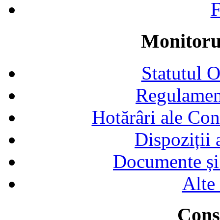
F
Monitorul
Statutul 
Regulamen
Hotărâri ale Con
Dispoziții
Documente și 
Alte
Consi