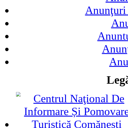
Anunţuri 
Anu
Anuntu
Anunţ
Anu
Legă