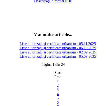
Descărcaţi în format PDF
Mai multe articole...
Liste autorizații și certificate urbanism - 05.11.2025
Liste autorizații și certificate urbanism - 06.10.2025
Liste autorizații și certificate urbanism - 02.09.2025
Liste autorizații și certificate urbanism - 05.08.2025
Pagina 1 din 24
Start
Prec
1
2
3
4
5
6