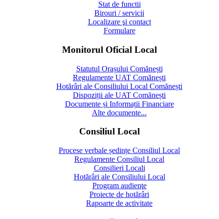
Stat de functii
Birouri / servicii
Localizare şi contact
Formulare
Monitorul Oficial Local
Statutul Orașului Comănești
Regulamente UAT Comănești
Hotărâri ale Consiliului Local Comănești
Dispoziții ale UAT Comănești
Documente și Informații Financiare
Alte documente...
Consiliul Local
Procese verbale ședințe Consiliul Local
Regulamente Consiliul Local
Consilieri Locali
Hotărâri ale Consiliului Local
Program audienţe
Proiecte de hotărâri
Rapoarte de activitate