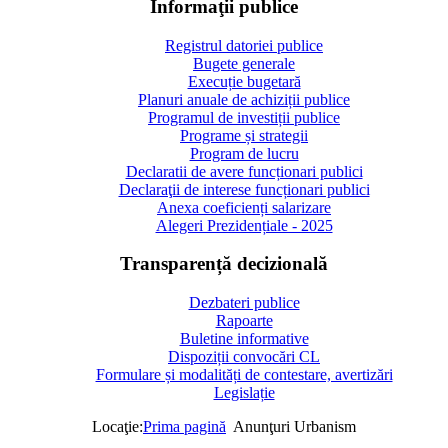
Informaţii publice
Registrul datoriei publice
Bugete generale
Execuție bugetară
Planuri anuale de achiziții publice
Programul de investiții publice
Programe și strategii
Program de lucru
Declaratii de avere funcționari publici
Declaraţii de interese funcționari publici
Anexa coeficienți salarizare
Alegeri Prezidențiale - 2025
Transparență decizională
Dezbateri publice
Rapoarte
Buletine informative
Dispoziții convocări CL
Formulare și modalități de contestare, avertizări
Legislație
Locaţie:
Prima pagină
Anunţuri Urbanism