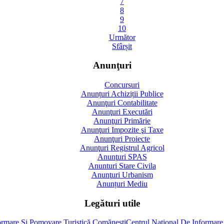
7
8
9
10
Următor
Sfârșit
Anunţuri
Concursuri
Anunțuri Achiziții Publice
Anunţuri Contabilitate
Anunţuri Executări
Anunţuri Primărie
Anunţuri Impozite şi Taxe
Anunţuri Proiecte
Anunţuri Registrul Agricol
Anunţuri SPAS
Anunturi Stare Civila
Anunţuri Urbanism
Anunțuri Mediu
Legături utile
Centrul Naţional De Informare