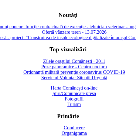
Noutăţi
unț concurs funcție contractuală de execuție - tehnician veterinar - au
Ofertă vânzare teren - 13.07.2026
să - proiect: "Construirea de insule ecologice digitalizate în orașul Co
Top vizualizări
Zilele oraşului Comăneşti - 2011
Poze panoramice - Centru nocturn
Ordonanță militară prevenție coronavirus COVID-19
Serviciul Voluntar Situaţii Urgenţă
Harta Comănești on-line
Știri/Comunicate presă
Fotografii
Turism
Primărie
Conducere
Organigrama