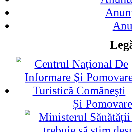
Anunţ
Anu
Legă
Și Pomovare