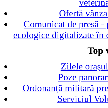
veterin
Ofertă vânza
Comunicat de presă - p
ecologice digitalizate în
Top v
Zilele oraşu
Poze panoram
Ordonanță militară p
Serviciul Vol