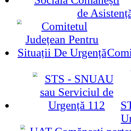
de Asistenț
Comit
ST
U