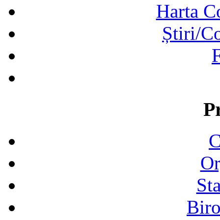
Harta C
Știri/C
F
P
C
Or
Sta
Biro