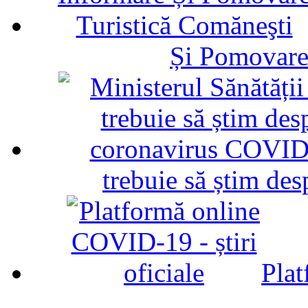
Și Pomovare
trebuie să știm d
Plat