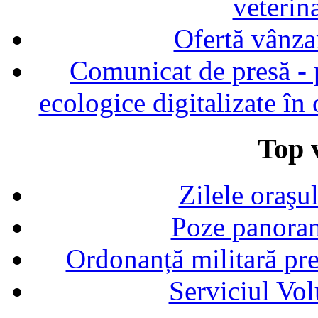
veterin
Ofertă vânza
Comunicat de presă - p
ecologice digitalizate în
Top v
Zilele oraşu
Poze panoram
Ordonanță militară p
Serviciul Vol