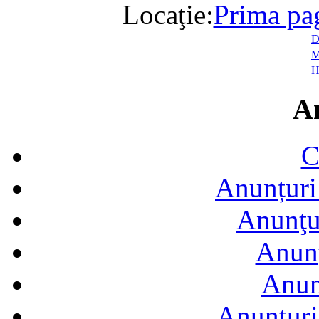
Locaţie:
Prima pa
D
M
H
A
C
Anunțuri 
Anunţur
Anunţ
Anun
Anunţuri