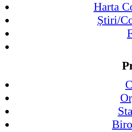
Harta C
Știri/C
F
P
C
Or
Sta
Biro