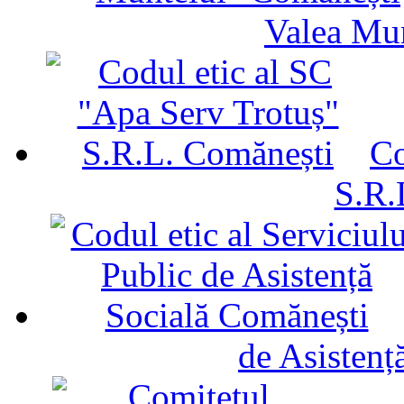
Valea Mu
Co
S.R.
de Asistenț