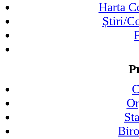
Harta C
Știri/C
F
P
C
Or
Sta
Biro