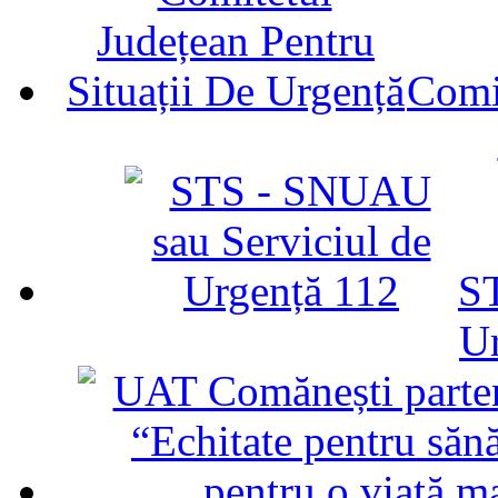
Comit
ST
U