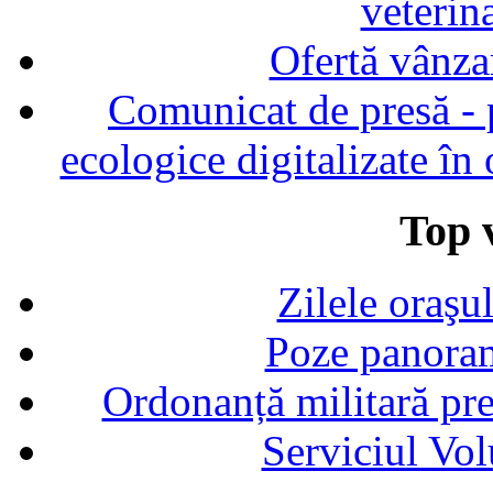
veterin
Ofertă vânza
Comunicat de presă - p
ecologice digitalizate în
Top v
Zilele oraşu
Poze panoram
Ordonanță militară p
Serviciul Vol