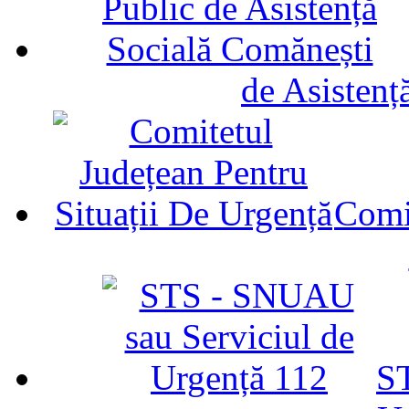
de Asistenț
Comit
ST