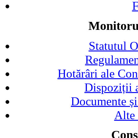
F
Monitorul
Statutul 
Regulamen
Hotărâri ale Con
Dispoziții
Documente și 
Alte
Consi