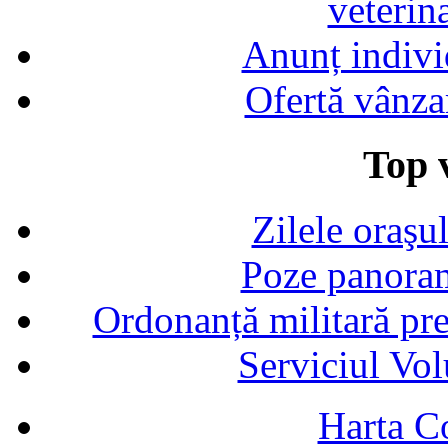
veterin
Anunț indivi
Ofertă vânza
Top v
Zilele oraşu
Poze panoram
Ordonanță militară p
Serviciul Vol
Harta C