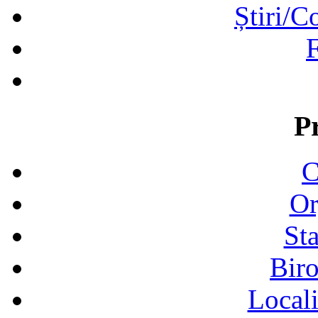
Știri/C
F
P
C
Or
Sta
Biro
Locali