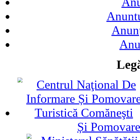
Anu
Anuntu
Anunţ
Anu
Legă
Și Pomovare