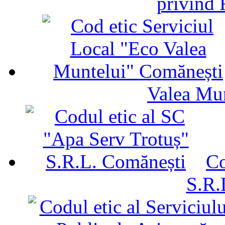
privind 
Valea Mu
Co
S.R.