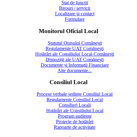
Stat de functii
Birouri / servicii
Localizare şi contact
Formulare
Monitorul Oficial Local
Statutul Orașului Comănești
Regulamente UAT Comănești
Hotărâri ale Consiliului Local Comănești
Dispoziții ale UAT Comănești
Documente și Informații Financiare
Alte documente...
Consiliul Local
Procese verbale ședințe Consiliul Local
Regulamente Consiliul Local
Consilieri Locali
Hotărâri ale Consiliului Local
Program audienţe
Proiecte de hotărâri
Rapoarte de activitate