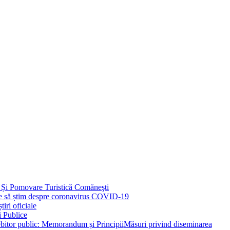
 Și Pomovare Turistică Comăneşti
uie să știm despre coronavirus COVID-19
iri oficiale
i Publice
Măsuri privind diseminarea