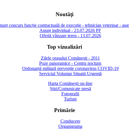
Noutăţi
unț concurs funcție contractuală de execuție - tehnician veterinar - au
Anunț individual - 23.07.2026 PF
Ofertă vânzare teren - 13.07.2026
Top vizualizări
Zilele oraşului Comăneşti - 2011
Poze panoramice - Centru nocturn
Ordonanță militară prevenție coronavirus COVID-19
Serviciul Voluntar Situaţii Urgenţă
Harta Comănești on-line
Știri/Comunicate presă
Fotografii
Turism
Primărie
Conducere
Organigrama