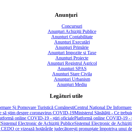
Anunţuri
Concursuri
Anunțuri Achiziții Publice
Anunţuri Contabilitate
Anunţuri Executări
Anunţuri Primărie
Anunţuri Impozite şi Taxe
Anunţuri Proiecte
Anunţuri Registrul Agricol
Anunţuri SPAS
Anunturi Stare Civila
Anunţuri Urbanism
Anunțuri Mediu
Legături utile
Centrul Naţional De Informare
Ministerul Sănătății - Ce treb
Platformă online COVID-19 - șt
Sistemul Electronic de Achiziți