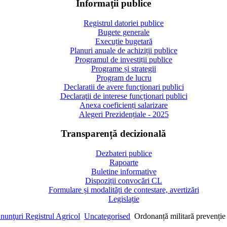
Informaţii publice
Registrul datoriei publice
Bugete generale
Execuție bugetară
Planuri anuale de achiziții publice
Programul de investiții publice
Programe și strategii
Program de lucru
Declaratii de avere funcționari publici
Declaraţii de interese funcționari publici
Anexa coeficienți salarizare
Alegeri Prezidențiale - 2025
Transparență decizională
Dezbateri publice
Rapoarte
Buletine informative
Dispoziții convocări CL
Formulare și modalități de contestare, avertizări
Legislație
nunţuri Registrul Agricol
Uncategorised
Ordonanță militară prevenț