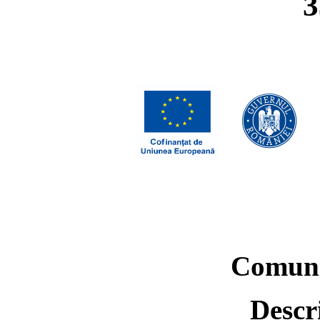
3
Comuni
Descr