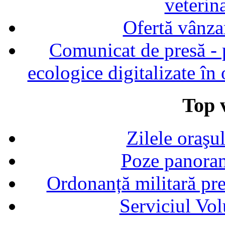
veterin
Ofertă vânza
Comunicat de presă - p
ecologice digitalizate în
Top v
Zilele oraşu
Poze panoram
Ordonanță militară p
Serviciul Vol