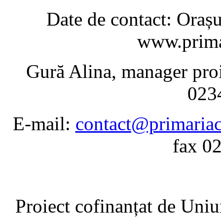
Date de contact: Oraș
www.prima
Gură Alina, manager proi
023
E-mail:
contact@primariac
fax 0
Proiect cofinanțat de Un