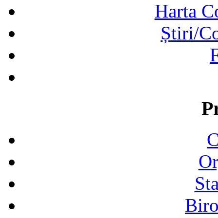
Harta C
Știri/C
F
P
C
Or
Sta
Biro