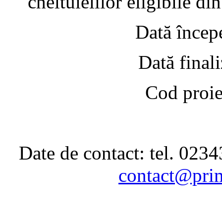
cheltuielilor eligibile d
Dată începere
Dată finalizar
Cod proiec
Date de contact: tel. 023
contact@prim