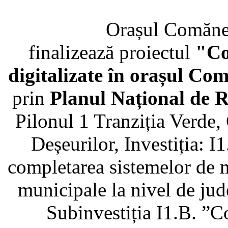
Orașul Comănești 
finalizează proiectul
"Co
digitalizate în orașul Co
prin
Planul Național de R
Pilonul 1 Tranziția Verd
Deșeurilor, Investiția: I
completarea sistemelor de 
municipale la nivel de jud
Subinvestiția I1.B. ”C