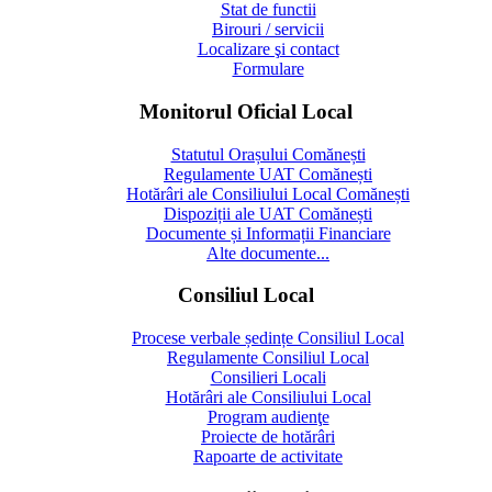
Stat de functii
Birouri / servicii
Localizare şi contact
Formulare
Monitorul Oficial Local
Statutul Orașului Comănești
Regulamente UAT Comănești
Hotărâri ale Consiliului Local Comănești
Dispoziții ale UAT Comănești
Documente și Informații Financiare
Alte documente...
Consiliul Local
Procese verbale ședințe Consiliul Local
Regulamente Consiliul Local
Consilieri Locali
Hotărâri ale Consiliului Local
Program audienţe
Proiecte de hotărâri
Rapoarte de activitate