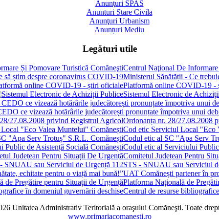
Anunţuri SPAS
Anunturi Stare Civila
Anunţuri Urbanism
Anunțuri Mediu
Legături utile
Centrul Naţional De Informare
Ministerul Sănătății - Ce treb
Platformă online COVID-19 - șt
Sistemul Electronic de Achiziți
 CEDO ce vizează hotărârile judecătorești pronunțate împotriva unui de
Ordonanța nr. 28/27.08.2008 pr
Cod etic Serviciul Local "Eco
Codul etic al SC "Apa Serv Tr
Codul etic al Serviciului Publi
Comitetul Județean Pentru Situ
STS - SNUAU sau Serviciul d
UAT Comănești partener în proie
Platforma Națională de Pregătir
Centrul de resurse bibliografic
6 Unitatea Administrativ Teritorială a oraşului Comăneşti. Toate drept
www.primariacomanesti.ro