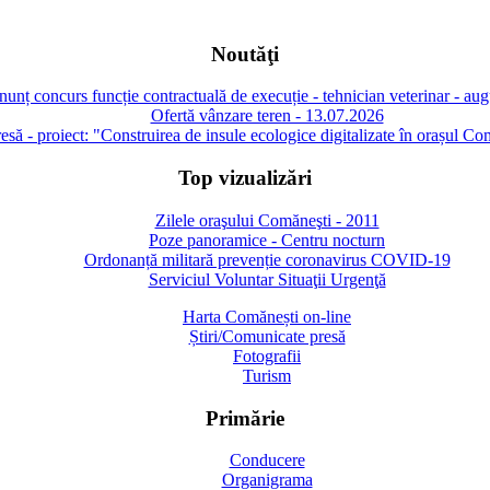
Noutăţi
unț concurs funcție contractuală de execuție - tehnician veterinar - au
Ofertă vânzare teren - 13.07.2026
să - proiect: "Construirea de insule ecologice digitalizate în orașul Co
Top vizualizări
Zilele oraşului Comăneşti - 2011
Poze panoramice - Centru nocturn
Ordonanță militară prevenție coronavirus COVID-19
Serviciul Voluntar Situaţii Urgenţă
Harta Comănești on-line
Știri/Comunicate presă
Fotografii
Turism
Primărie
Conducere
Organigrama