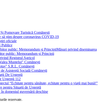
 Și Pomovare Turistică Comăneşti
uie să știm despre coronavirus COVID-19
iri oficiale
i Publice
Măsuri privind diseminarea
bitor public: Memorandum și Principii
ivind Registrul Agricol
 Valea Muntelui" Comănești
otuș" S.R.L. Comănești
c de Asistență Socială Comănești
ații De Urgență
e Urgență 112
ctul “Echitate pentru sănătate, echitate pentru o viață mai bună!”
e pentru Situații de Urgență
e în domeniul guvernării deschise
urile rezervate.