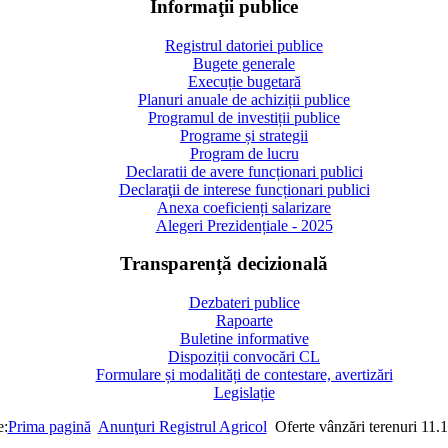
Informaţii publice
Registrul datoriei publice
Bugete generale
Execuție bugetară
Planuri anuale de achiziții publice
Programul de investiții publice
Programe și strategii
Program de lucru
Declaratii de avere funcționari publici
Declaraţii de interese funcționari publici
Anexa coeficienți salarizare
Alegeri Prezidențiale - 2025
Transparență decizională
Dezbateri publice
Rapoarte
Buletine informative
Dispoziții convocări CL
Formulare și modalități de contestare, avertizări
Legislație
e:
Prima pagină
Anunţuri Registrul Agricol
Oferte vânzări terenuri 11.