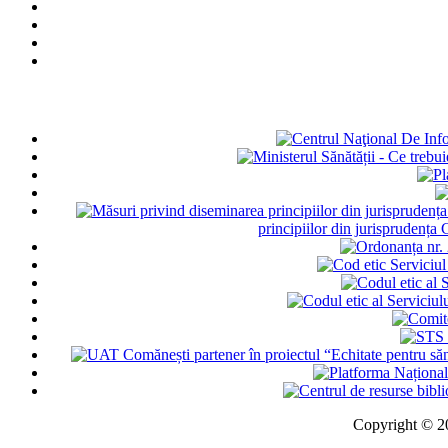
principiilor din jurisprudența
Copyright © 202