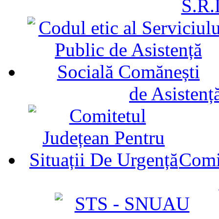
S.R.
de Asistenț
Comit