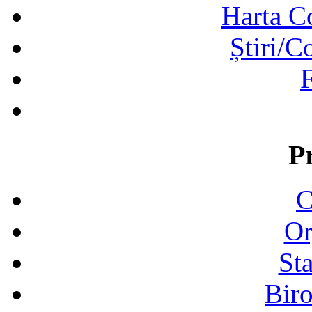
Harta C
Știri/C
F
P
C
Or
Sta
Biro