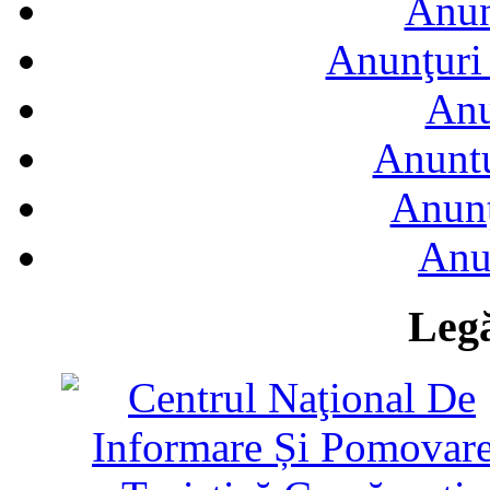
Anun
Anunţuri 
Anu
Anuntu
Anunţ
Anu
Legă