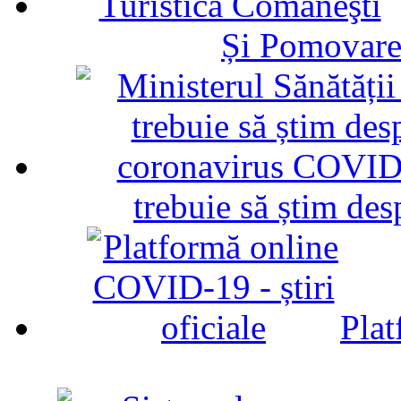
Și Pomovare
trebuie să știm d
Plat