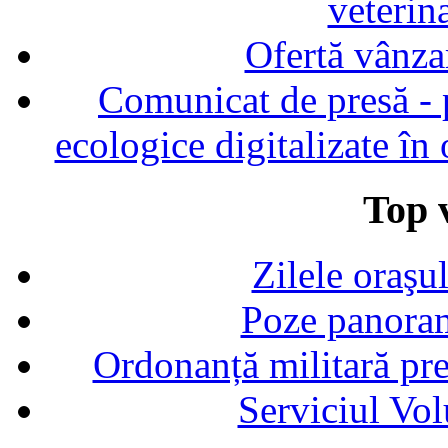
veterin
Ofertă vânza
Comunicat de presă - p
ecologice digitalizate în
Top v
Zilele oraşu
Poze panoram
Ordonanță militară p
Serviciul Vol