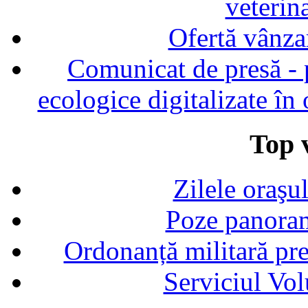
veterin
Ofertă vânza
Comunicat de presă - p
ecologice digitalizate în
Top v
Zilele oraşu
Poze panoram
Ordonanță militară p
Serviciul Vol