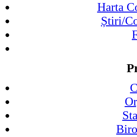
Harta C
Știri/C
F
P
C
Or
Sta
Biro