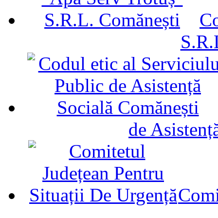
Co
S.R.
de Asistenț
Comit