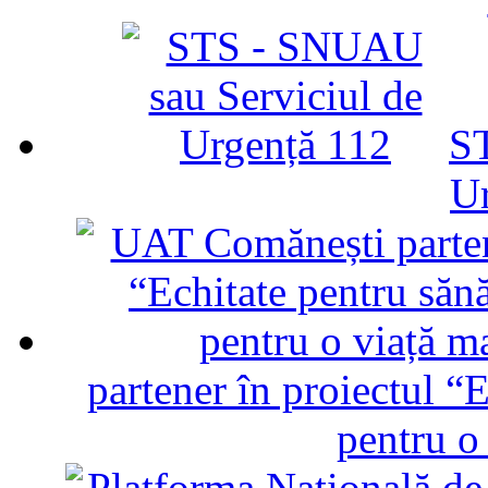
ST
U
partener în proiectul “E
pentru o