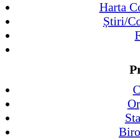
Harta C
Știri/C
F
P
C
Or
Sta
Biro