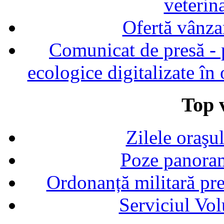
veterin
Ofertă vânza
Comunicat de presă - p
ecologice digitalizate în
Top v
Zilele oraşu
Poze panoram
Ordonanță militară p
Serviciul Vol