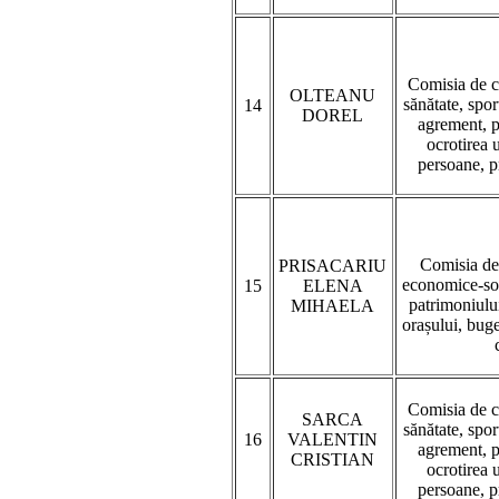
Comisia de c
OLTEANU
sănătate, sport
14
DOREL
agrement, pr
ocrotirea 
persoane, p
Comisia de
PRISACARIU
economice-soc
15
ELENA
patrimoniului
MIHAELA
orașului, buget
Comisia de c
SARCA
sănătate, sport
16
VALENTIN
agrement, pr
CRISTIAN
ocrotirea 
persoane, p