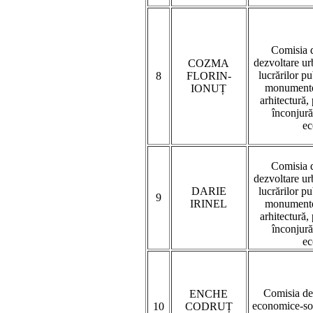
Comisia d
dezvoltare urb
COZMA
lucrărilor p
8
FLORIN-
monumentel
IONUȚ
arhitectură,
înconjură
ec
Comisia d
dezvoltare urb
DARIE
lucrărilor p
9
IRINEL
monumentel
arhitectură,
înconjură
ec
Comisia de
ENCHE
economice-soc
10
CODRUȚ