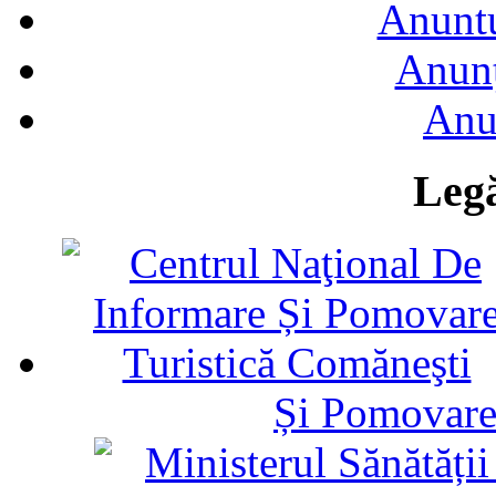
Anuntu
Anunţ
Anu
Legă
Și Pomovare