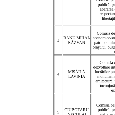
publică, p
apărarea 
respectare
libertăți
Comisia de
BANU MIHAI-
economice-soc
3
RĂZVAN
patrimoniului
orașului, buget
Comisia d
dezvoltare urb
MISĂILĂ
lucrărilor p
4
LAVINIA
monumentel
arhitectură,
înconjură
ec
Comisia pen
CIUBOTARU
publică, p
5
NECULAI
apărarea 