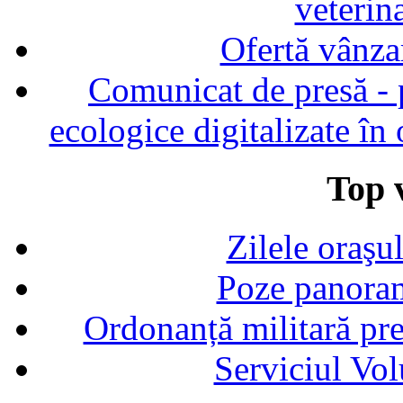
veterin
Ofertă vânza
Comunicat de presă - p
ecologice digitalizate în
Top v
Zilele oraşu
Poze panoram
Ordonanță militară p
Serviciul Vol