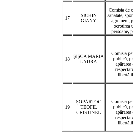
Comisia de c
SICHIN
sănătate, sport
17
GIANY
agrement, pr
ocrotirea 
persoane, p
Comisia pen
ȘIȘCA MARIA
publică, p
18
LAURA
apărarea 
respectare
libertăți
Comisia pen
ȘOPÂRTOC
publică, p
19
TEOFIL
apărarea 
CRISTINEL
respectare
libertăți