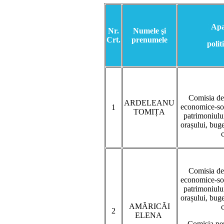
Apa
Nr.
Numele şi
Crt.
prenumele
polit
Comisia de
ARDELEANU
economice-soc
1
TOMIȚA
patrimoniului
orașului, buget
Comisia de
economice-soc
patrimoniului
orașului, buget
AMĂRICĂI
2
ELENA
Comisia pen