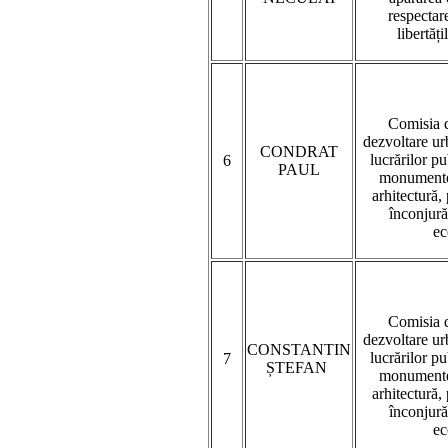
respectare
libertăți
Comisia d
dezvoltare urb
CONDRAT
lucrărilor p
6
PAUL
monumentel
arhitectură,
înconjură
ec
Comisia d
dezvoltare urb
CONSTANTIN
lucrărilor p
7
ȘTEFAN
monumentel
arhitectură,
înconjură
ec