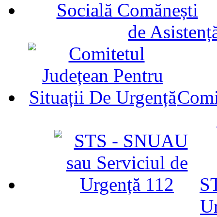
de Asistenț
Comit
ST
U