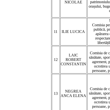
patrimoniului
NICOLAE
orașului, buget
Comisia pen
publică, p
11
ILIE LUCICA
apărarea 
respectare
libertăți
Comisia de c
LAIC
sănătate, sport
12
ROBERT
agrement, pr
CONSTANTIN
ocrotirea 
persoane, p
Comisia de c
NEGREA
sănătate, sport
13
ANCA ELENA
agrement, pr
ocrotirea 
persoane, p