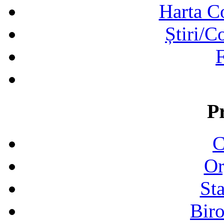
Harta C
Știri/C
F
P
C
Or
Sta
Biro