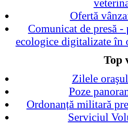
veterin
Ofertă vânza
Comunicat de presă - p
ecologice digitalizate în
Top v
Zilele oraşu
Poze panoram
Ordonanță militară p
Serviciul Vol