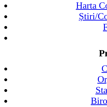
Harta C
Știri/C
F
P
C
Or
Sta
Biro