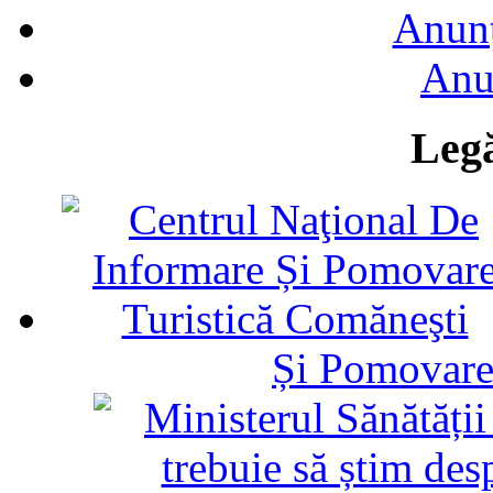
Anunţ
Anu
Legă
Și Pomovare