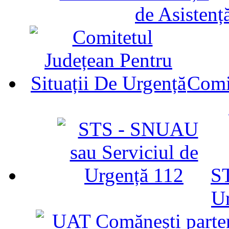
de Asistenț
Comit
ST
U