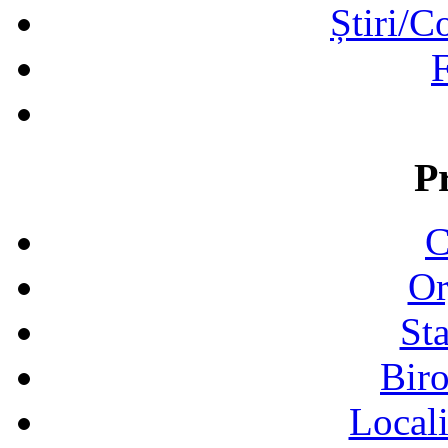
Știri/C
F
P
C
Or
Sta
Biro
Locali