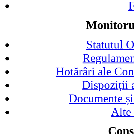
F
Monitorul
Statutul 
Regulamen
Hotărâri ale Con
Dispoziții
Documente și 
Alte
Consi