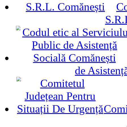
Co
S.R.
de Asistenț
Comit