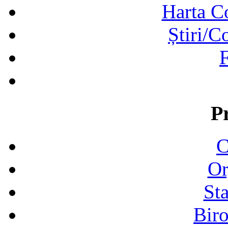
Harta C
Știri/C
F
P
C
Or
Sta
Biro