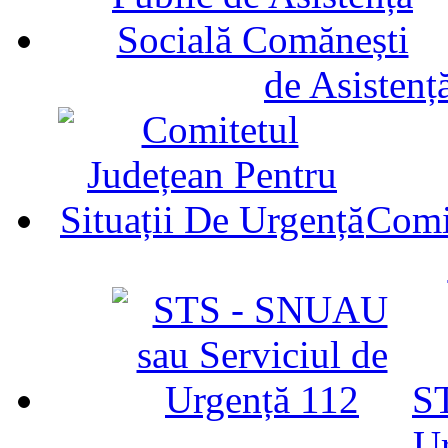
de Asistenț
Comit
ST
U