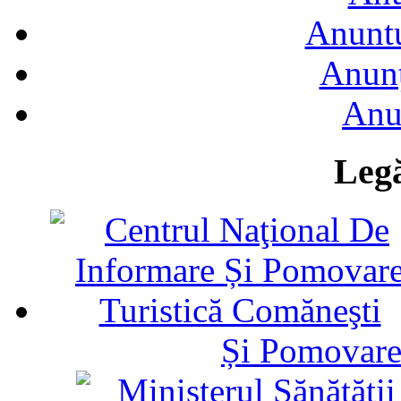
Anuntu
Anunţ
Anu
Legă
Și Pomovare