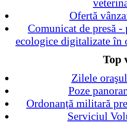
veterin
Ofertă vânza
Comunicat de presă - p
ecologice digitalizate în
Top v
Zilele oraşu
Poze panoram
Ordonanță militară p
Serviciul Vol