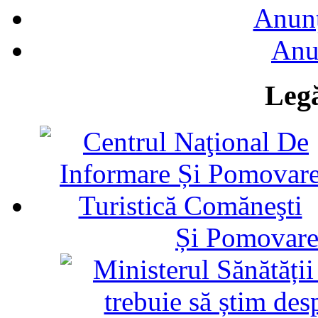
Anunţ
Anu
Legă
Și Pomovare