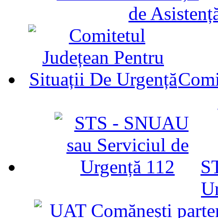
de Asistenț
Comit
ST
U