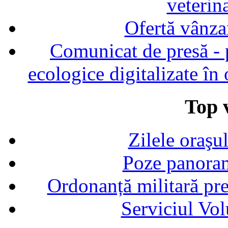
veterin
Ofertă vânza
Comunicat de presă - p
ecologice digitalizate în
Top v
Zilele oraşu
Poze panoram
Ordonanță militară p
Serviciul Vol