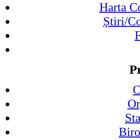
Harta C
Știri/C
F
P
C
Or
Sta
Biro