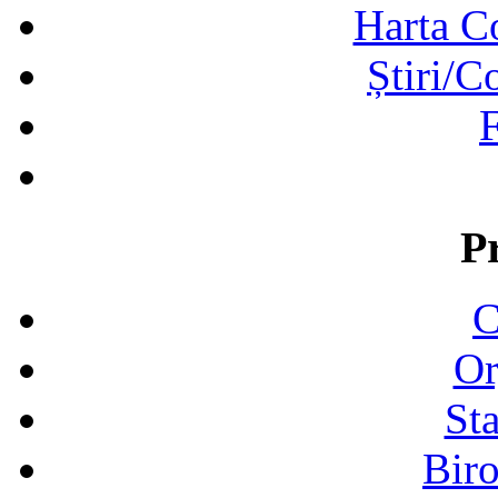
Harta C
Știri/C
F
P
C
Or
Sta
Biro