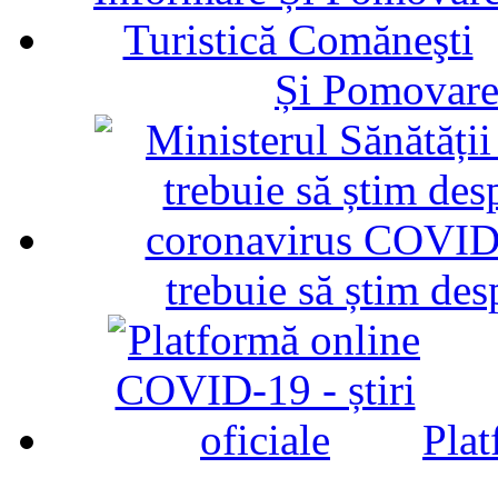
Și Pomovare
trebuie să știm d
Plat