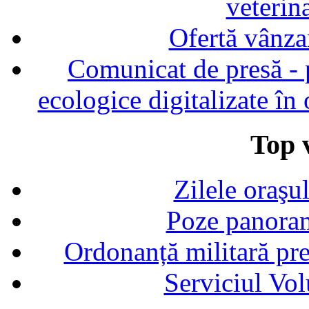
veterin
Ofertă vânza
Comunicat de presă - p
ecologice digitalizate în
Top v
Zilele oraşu
Poze panoram
Ordonanță militară p
Serviciul Vol