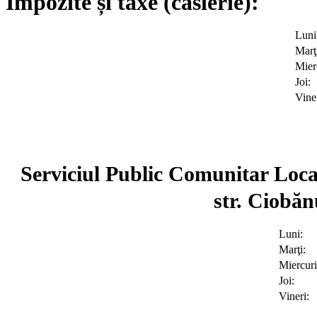
Impozite și taxe (casierie):
Luni
Marţ
Mier
Joi:
Viner
Serviciul Public Comunitar Local
str. Ciobăn
Luni:
Marţi:
Miercuri
Joi:
Vineri: