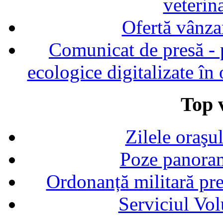
veterin
Ofertă vânza
Comunicat de presă - p
ecologice digitalizate în
Top v
Zilele oraşu
Poze panoram
Ordonanță militară p
Serviciul Vol