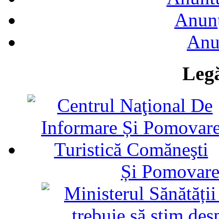
Anunţ
Anu
Legă
Și Pomovare