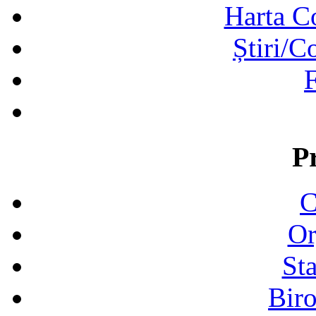
Harta C
Știri/C
F
P
C
Or
Sta
Biro