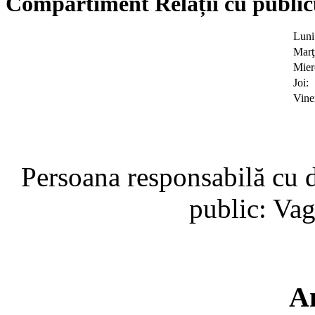
Compartiment Relații cu public
Luni
Marţ
Mier
Joi:
Viner
Persoana responsabilă cu d
public: Va
A