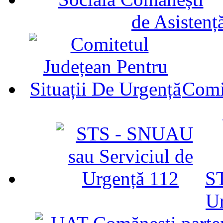
de Asistenț
Comit
ST
U