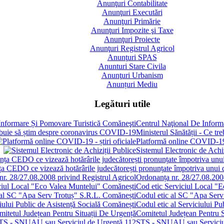
Anunţuri Contabilitate
Anunţuri Executări
Anunţuri Primărie
Anunţuri Impozite şi Taxe
Anunţuri Proiecte
Anunţuri Registrul Agricol
Anunţuri SPAS
Anunturi Stare Civila
Anunţuri Urbanism
Anunțuri Mediu
Legături utile
Centrul Naţional De Inform
Ministerul Sănătății - Ce t
Platformă online COVID-19 -
Sistemul Electronic de Achiz
ența CEDO ce vizează hotărârile judecătorești pronunțate împotriva unui
Ordonanța nr. 28/27.08.2008
Cod etic Serviciul Local "
Codul etic al SC "Apa Serv
Codul etic al Serviciului P
Comitetul Județean Pentru S
STS - SNUAU sau Serviciu