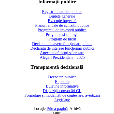
Informaţii publice
Registrul datoriei publice
Bugete generale
Execuție bugetară
Planuri anuale de achiziții publice
Programul de investiții publice
Programe și strategii
Program de lucru
Declaratii de avere funcționari publici
Declaraţii de interese funcționari publici
Anexa coeficienți salarizare
Alegeri Prezidențiale - 2025
Transparență decizională
Dezbateri publice
Rapoarte
Buletine informative
Dispoziții convocări CL
Formulare și modalități de contestare, avertizări
Legislație
Locaţie:
Prima pagină
Arhivă
Filtru