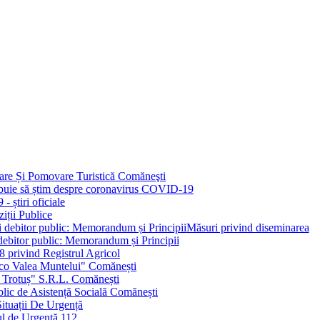
are Și Pomovare Turistică Comăneşti
rebuie să știm despre coronavirus COVID-19
 știri oficiale
iții Publice
Măsuri privind diseminarea
 debitor public: Memorandum și Principii
 privind Registrul Agricol
Eco Valea Muntelui" Comănești
 Trotuș" S.R.L. Comănești
ublic de Asistență Socială Comănești
ituații De Urgență
l de Urgență 112