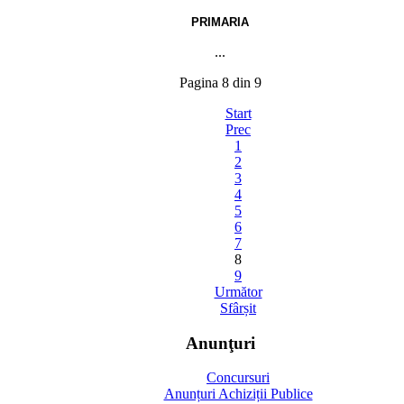
PRIMARIA
...
Pagina 8 din 9
Start
Prec
1
2
3
4
5
6
7
8
9
Următor
Sfârșit
Anunţuri
Concursuri
Anunțuri Achiziții Publice