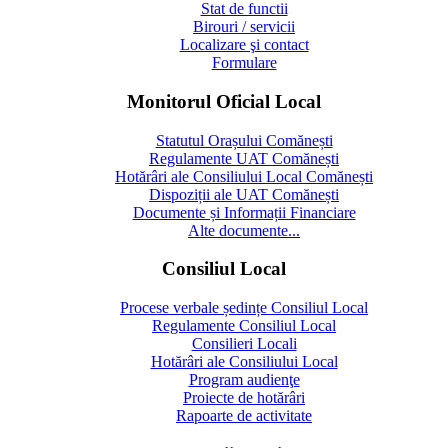
Stat de functii
Birouri / servicii
Localizare şi contact
Formulare
Monitorul Oficial Local
Statutul Orașului Comănești
Regulamente UAT Comănești
Hotărâri ale Consiliului Local Comănești
Dispoziții ale UAT Comănești
Documente și Informații Financiare
Alte documente...
Consiliul Local
Procese verbale ședințe Consiliul Local
Regulamente Consiliul Local
Consilieri Locali
Hotărâri ale Consiliului Local
Program audienţe
Proiecte de hotărâri
Rapoarte de activitate