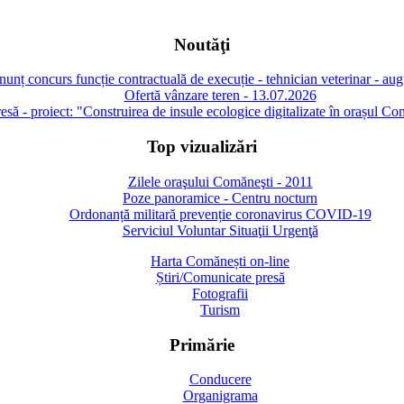
Noutăţi
unț concurs funcție contractuală de execuție - tehnician veterinar - au
Ofertă vânzare teren - 13.07.2026
să - proiect: "Construirea de insule ecologice digitalizate în orașul Co
Top vizualizări
Zilele oraşului Comăneşti - 2011
Poze panoramice - Centru nocturn
Ordonanță militară prevenție coronavirus COVID-19
Serviciul Voluntar Situaţii Urgenţă
Harta Comănești on-line
Știri/Comunicate presă
Fotografii
Turism
Primărie
Conducere
Organigrama