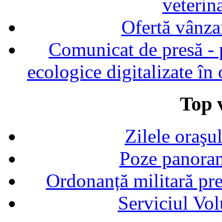
veterin
Ofertă vânza
Comunicat de presă - p
ecologice digitalizate în
Top v
Zilele oraşu
Poze panoram
Ordonanță militară p
Serviciul Vol