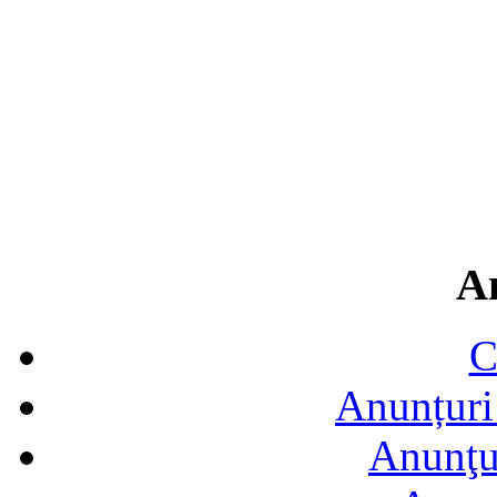
A
C
Anunțuri 
Anunţur