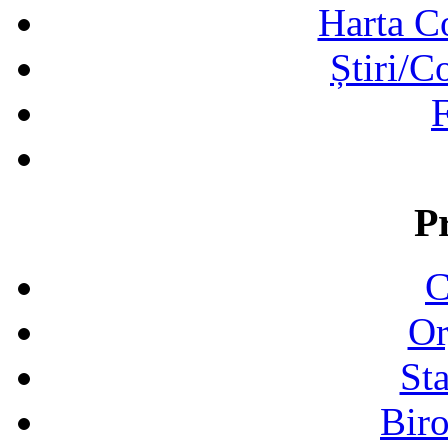
Harta C
Știri/C
F
P
C
Or
Sta
Biro