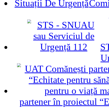
Comit
ST
U
partener în proiectul “E