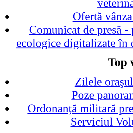
veterin
Ofertă vânza
Comunicat de presă - p
ecologice digitalizate în
Top v
Zilele oraşu
Poze panoram
Ordonanță militară p
Serviciul Vol