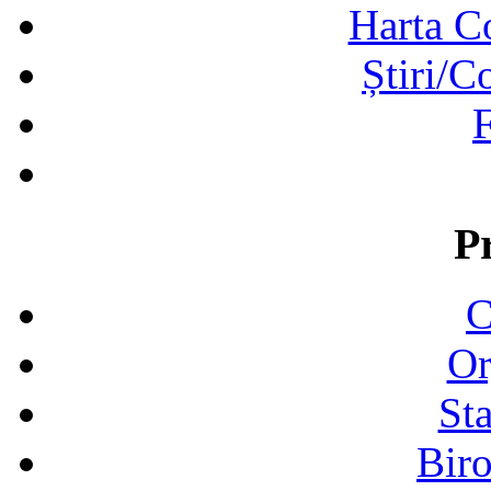
Harta C
Știri/C
F
P
C
Or
Sta
Biro