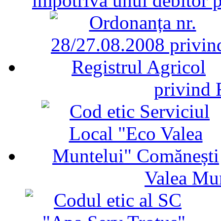
împotriva unui debitor 
privind 
Valea Mu