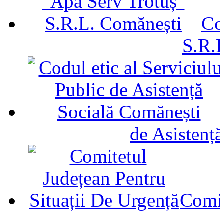
Co
S.R.
de Asistenț
Comit