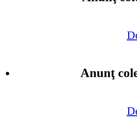
De
Anunţ cole
De