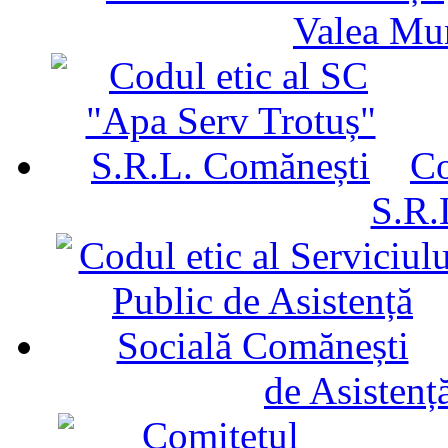
Valea Mu
Co
S.R.
de Asistenț