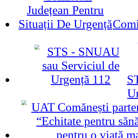
Comit
ST
U