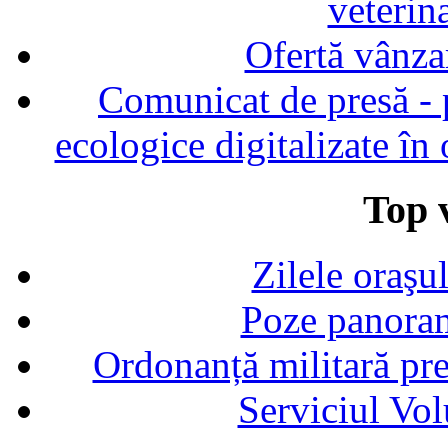
veterin
Ofertă vânza
Comunicat de presă - p
ecologice digitalizate în
Top v
Zilele oraşu
Poze panoram
Ordonanță militară p
Serviciul Vol