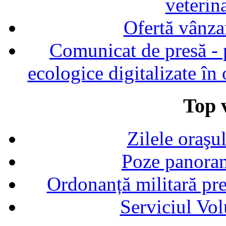
veterin
Ofertă vânza
Comunicat de presă - p
ecologice digitalizate în
Top v
Zilele oraşu
Poze panoram
Ordonanță militară p
Serviciul Vol