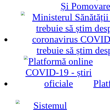
Și Pomovare
trebuie să știm d
Plat