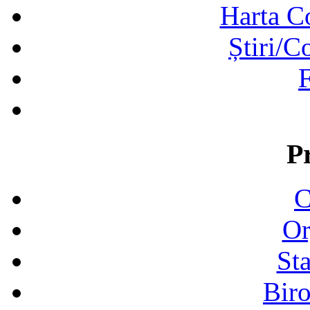
Harta C
Știri/C
F
P
C
Or
Sta
Biro