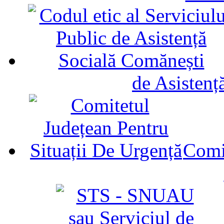
de Asistenț
Comit