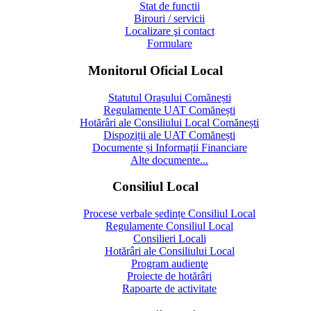
Stat de functii
Birouri / servicii
Localizare şi contact
Formulare
Monitorul Oficial Local
Statutul Orașului Comănești
Regulamente UAT Comănești
Hotărâri ale Consiliului Local Comănești
Dispoziții ale UAT Comănești
Documente și Informații Financiare
Alte documente...
Consiliul Local
Procese verbale ședințe Consiliul Local
Regulamente Consiliul Local
Consilieri Locali
Hotărâri ale Consiliului Local
Program audienţe
Proiecte de hotărâri
Rapoarte de activitate