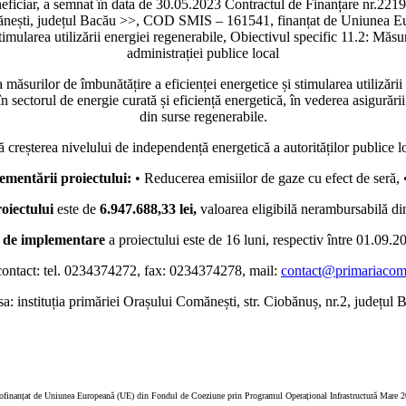
, a semnat în data de 30.05.2023 Contractul de Finanțare nr.2219 pen
mănești, județul Bacău >>, COD SMIS – 161541, finanțat de Uniunea E
timularea utilizării energiei regenerabile, Obiectivul specific 11.2: Măsur
administrației publice local
măsurilor de îmbunătățire a eficienței energetice și stimularea utilizării 
în sectorul de energie curată și eficiență energetică, în vederea asigurăr
din surse regenerabile.
ă creșterea nivelului de independență energetică a autorităților publice l
ementării proiectului:
• Reducerea emisiilor de gaze cu efect de seră, •
oiectului
este de
6.947.688,33 lei,
valoarea eligibilă nerambursabilă d
 de implementare
a proiectului este de 16 luni, respectiv între 01.09.2
ontact: tel. 0234374272, fax: 0234374278, mail:
contact@primariacoma
: instituția primăriei Orașului Comănești, str. Ciobănuș, nr.2, județu
cofinanțat de Uniunea Europeană (UE) din Fondul de Coeziune prin Programul Operațional Infrastructură Mare 