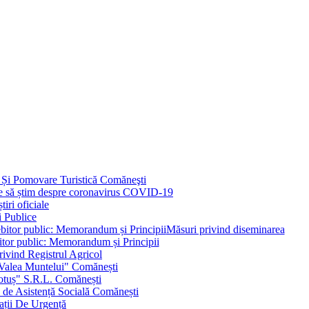
 Și Pomovare Turistică Comăneşti
uie să știm despre coronavirus COVID-19
iri oficiale
i Publice
Măsuri privind diseminarea
bitor public: Memorandum și Principii
ivind Registrul Agricol
 Valea Muntelui" Comănești
otuș" S.R.L. Comănești
c de Asistență Socială Comănești
ații De Urgență