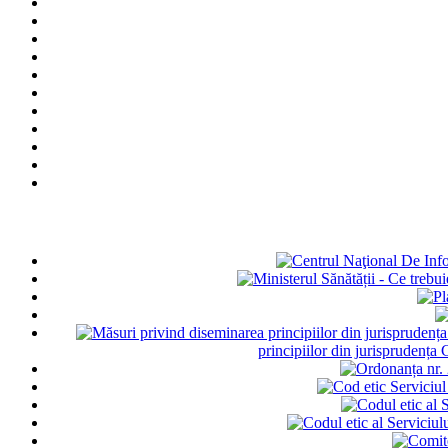
principiilor din jurisprudența