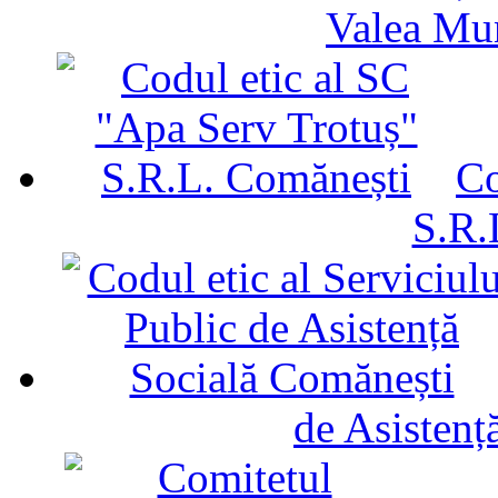
Valea Mu
Co
S.R.
de Asistenț