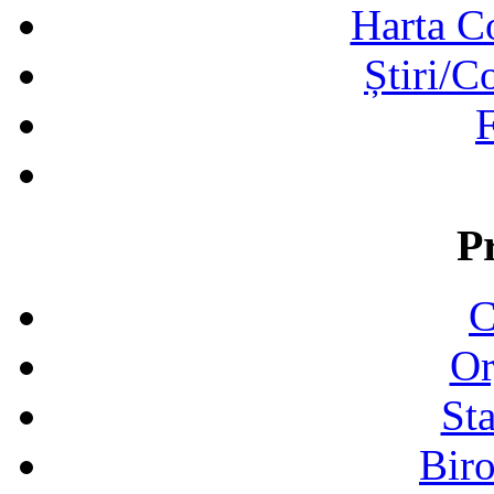
Harta C
Știri/C
F
P
C
Or
Sta
Biro