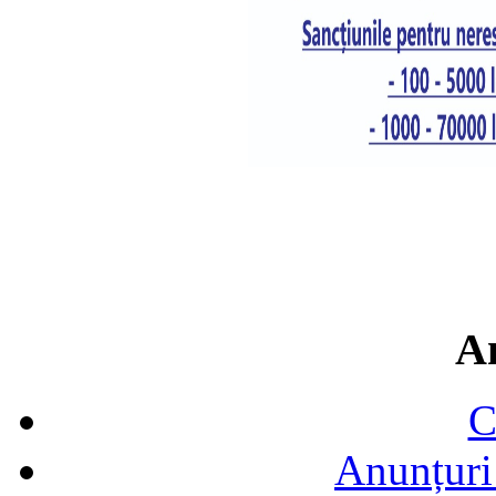
A
C
Anunțuri 