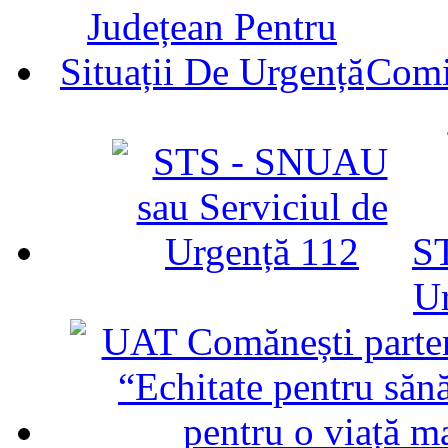
Comit
ST
U