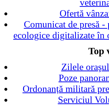
veterin
Ofertă vânza
Comunicat de presă - p
ecologice digitalizate în
Top v
Zilele oraşu
Poze panoram
Ordonanță militară p
Serviciul Vol