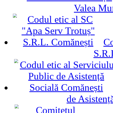
Valea Mu
Co
S.R.
de Asistenț