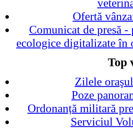
veterin
Ofertă vânza
Comunicat de presă - p
ecologice digitalizate în
Top v
Zilele oraşu
Poze panoram
Ordonanță militară p
Serviciul Vol