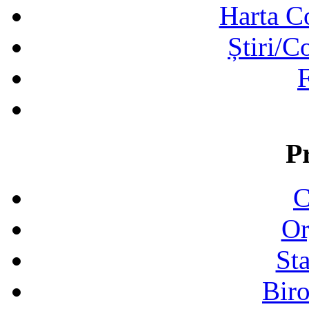
Harta C
Știri/C
F
P
C
Or
Sta
Biro