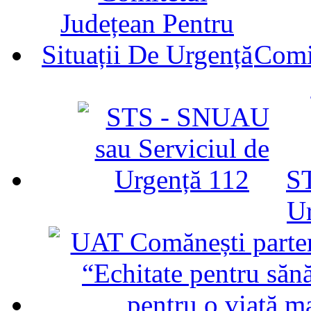
Comit
ST
U