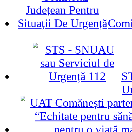
Comit
ST
U