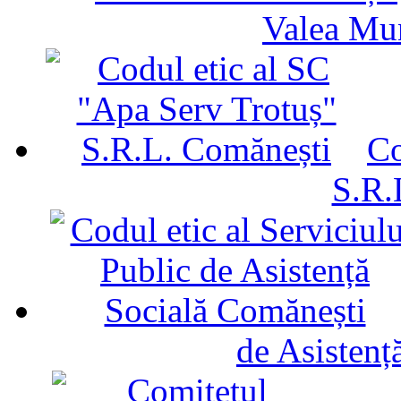
Valea Mu
Co
S.R.
de Asistenț