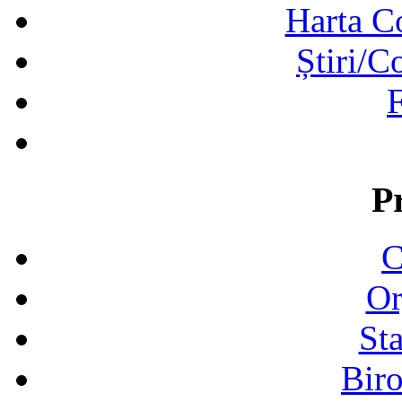
Harta C
Știri/C
F
P
C
Or
Sta
Biro