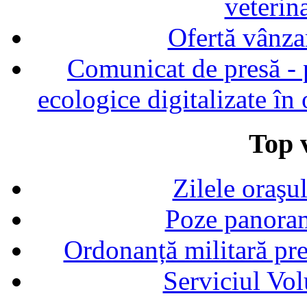
veterin
Ofertă vânza
Comunicat de presă - p
ecologice digitalizate în
Top v
Zilele oraşu
Poze panoram
Ordonanță militară p
Serviciul Vol