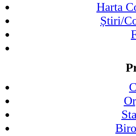
Harta C
Știri/C
F
P
C
Or
Sta
Biro