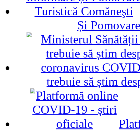
Și Pomovare
trebuie să știm d
Plat