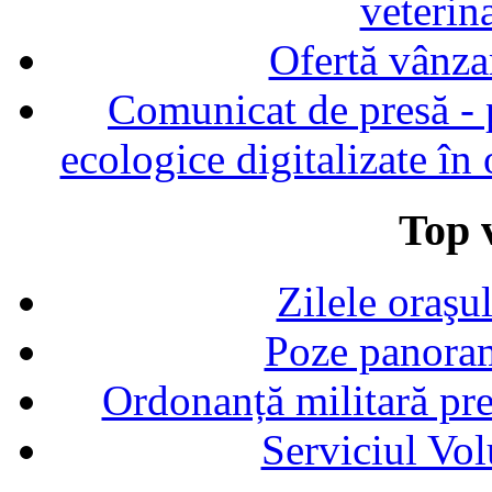
veterin
Ofertă vânza
Comunicat de presă - p
ecologice digitalizate în
Top v
Zilele oraşu
Poze panoram
Ordonanță militară p
Serviciul Vol