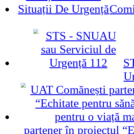
Comit
ST
U
partener în proiectul “E