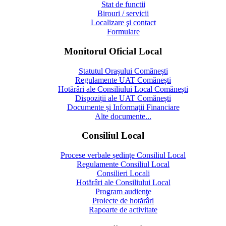
Stat de functii
Birouri / servicii
Localizare şi contact
Formulare
Monitorul Oficial Local
Statutul Orașului Comănești
Regulamente UAT Comănești
Hotărâri ale Consiliului Local Comănești
Dispoziții ale UAT Comănești
Documente și Informații Financiare
Alte documente...
Consiliul Local
Procese verbale ședințe Consiliul Local
Regulamente Consiliul Local
Consilieri Locali
Hotărâri ale Consiliului Local
Program audienţe
Proiecte de hotărâri
Rapoarte de activitate