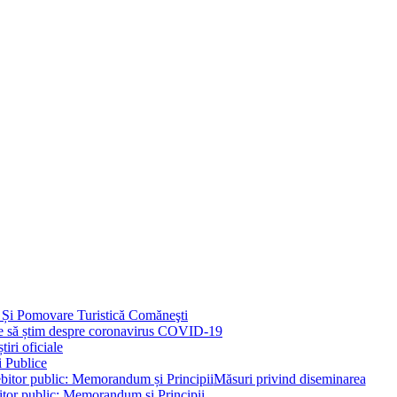
 Și Pomovare Turistică Comăneşti
uie să știm despre coronavirus COVID-19
iri oficiale
i Publice
Măsuri privind diseminarea
bitor public: Memorandum și Principii