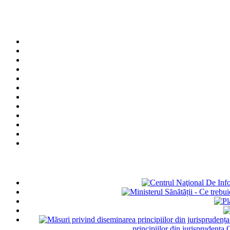
principiilor din jurisprudența