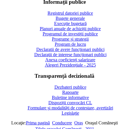
Informaţii publice
Registrul datoriei publice
Bugete generale
Execuție bugetară
Planuri anuale de achiziții publice
Programul de investiții publice
Programe și strategii
Program de lucru
Declaratii de avere funcționari publici
Declaraţii de interese funcționari publici
Anexa coeficienți salarizare
Alegeri Prezidențiale - 2025
Transparență decizională
Dezbateri publice
Rapoarte
Buletine informative
Dispoziții convocări CL
Formulare și modalități de contestare, avertizări
Legislație
Locaţie:
Prima pagină
Conducere
Oraş
Oraşul Comăneşti
Zilele oraşului Comăneşti - 2011