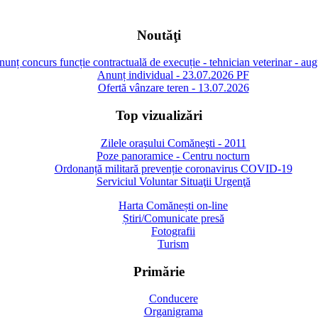
Noutăţi
unț concurs funcție contractuală de execuție - tehnician veterinar - au
Anunț individual - 23.07.2026 PF
Ofertă vânzare teren - 13.07.2026
Top vizualizări
Zilele oraşului Comăneşti - 2011
Poze panoramice - Centru nocturn
Ordonanță militară prevenție coronavirus COVID-19
Serviciul Voluntar Situaţii Urgenţă
Harta Comănești on-line
Știri/Comunicate presă
Fotografii
Turism
Primărie
Conducere
Organigrama