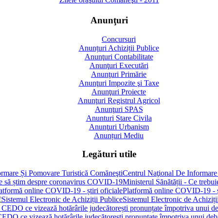
Anunţuri
Concursuri
Anunțuri Achiziții Publice
Anunţuri Contabilitate
Anunţuri Executări
Anunţuri Primărie
Anunţuri Impozite şi Taxe
Anunţuri Proiecte
Anunţuri Registrul Agricol
Anunţuri SPAS
Anunturi Stare Civila
Anunţuri Urbanism
Anunțuri Mediu
Legături utile
Centrul Naţional De Informare
Ministerul Sănătății - Ce treb
Platformă online COVID-19 - șt
Sistemul Electronic de Achiziți
 CEDO ce vizează hotărârile judecătorești pronunțate împotriva unui de