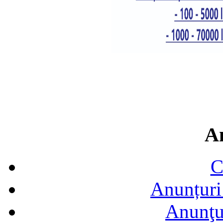
A
C
Anunțuri 
Anunţur