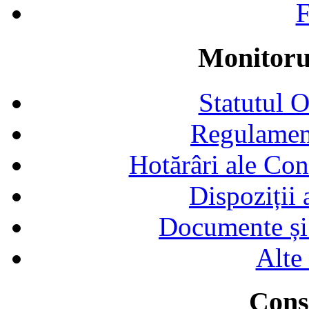
F
Monitorul
Statutul 
Regulamen
Hotărâri ale Con
Dispoziții
Documente și 
Alte
Consi