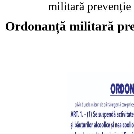
militară prevenți
Ordonanță militară pr