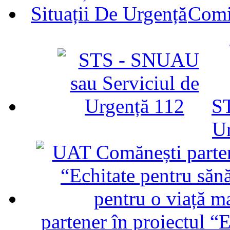
Comit
ST
U
partener în proiectul “E