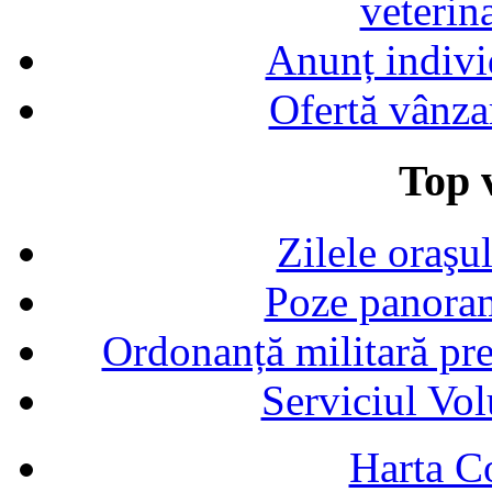
veterin
Anunț indivi
Ofertă vânza
Top v
Zilele oraşu
Poze panoram
Ordonanță militară p
Serviciul Vol
Harta C