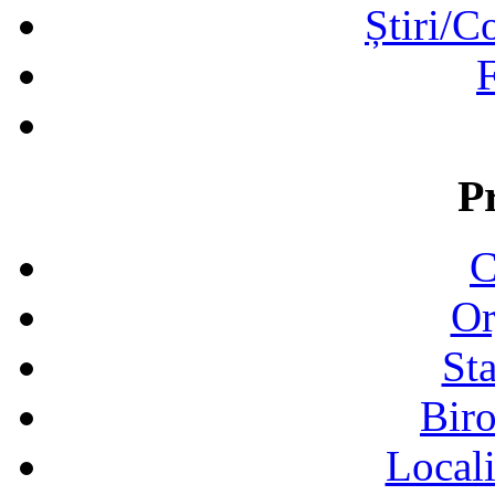
Știri/C
F
P
C
Or
Sta
Biro
Locali