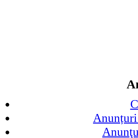
A
C
Anunțuri 
Anunţur