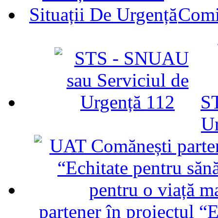
Comit
ST
U
partener în proiectul “E