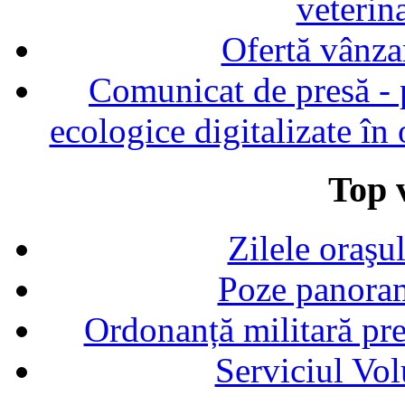
veterin
Ofertă vânza
Comunicat de presă - p
ecologice digitalizate în
Top v
Zilele oraşu
Poze panoram
Ordonanță militară p
Serviciul Vol