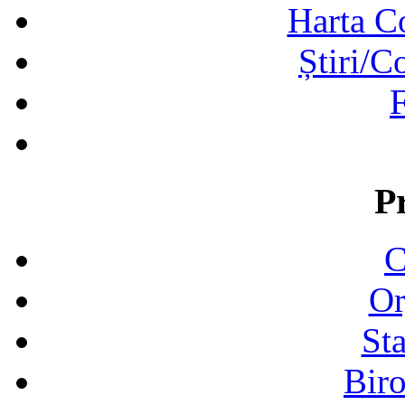
Harta C
Știri/C
F
P
C
Or
Sta
Biro