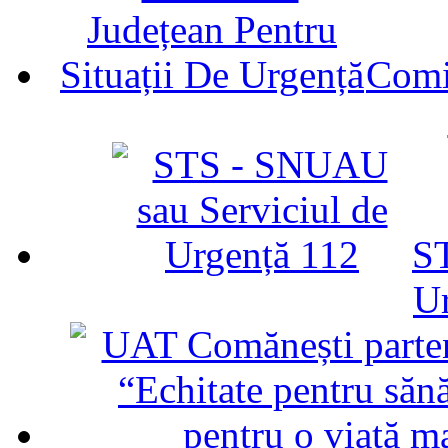
Comit
ST
U