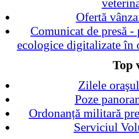
veterin
Ofertă vânza
Comunicat de presă - p
ecologice digitalizate în
Top v
Zilele oraşu
Poze panoram
Ordonanță militară p
Serviciul Vol