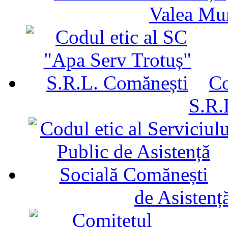
Valea Mu
Co
S.R.
de Asistenț