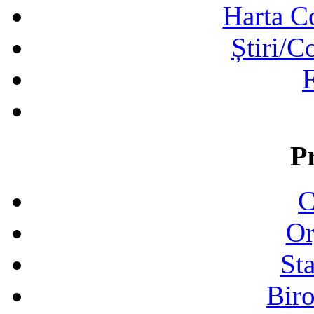
Harta C
Știri/C
F
P
C
Or
Sta
Biro