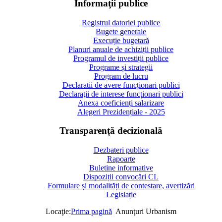
Informaţii publice
Registrul datoriei publice
Bugete generale
Execuție bugetară
Planuri anuale de achiziții publice
Programul de investiții publice
Programe și strategii
Program de lucru
Declaratii de avere funcționari publici
Declaraţii de interese funcționari publici
Anexa coeficienți salarizare
Alegeri Prezidențiale - 2025
Transparență decizională
Dezbateri publice
Rapoarte
Buletine informative
Dispoziții convocări CL
Formulare și modalități de contestare, avertizări
Legislație
Locaţie:
Prima pagină
Anunţuri Urbanism