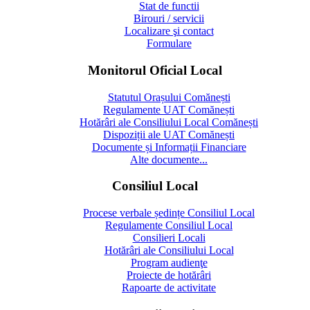
Stat de functii
Birouri / servicii
Localizare şi contact
Formulare
Monitorul Oficial Local
Statutul Orașului Comănești
Regulamente UAT Comănești
Hotărâri ale Consiliului Local Comănești
Dispoziții ale UAT Comănești
Documente și Informații Financiare
Alte documente...
Consiliul Local
Procese verbale ședințe Consiliul Local
Regulamente Consiliul Local
Consilieri Locali
Hotărâri ale Consiliului Local
Program audienţe
Proiecte de hotărâri
Rapoarte de activitate