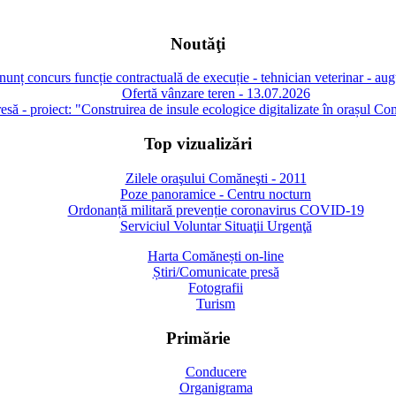
Noutăţi
unț concurs funcție contractuală de execuție - tehnician veterinar - au
Ofertă vânzare teren - 13.07.2026
să - proiect: "Construirea de insule ecologice digitalizate în orașul Co
Top vizualizări
Zilele oraşului Comăneşti - 2011
Poze panoramice - Centru nocturn
Ordonanță militară prevenție coronavirus COVID-19
Serviciul Voluntar Situaţii Urgenţă
Harta Comănești on-line
Știri/Comunicate presă
Fotografii
Turism
Primărie
Conducere
Organigrama