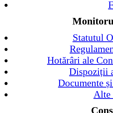
F
Monitorul
Statutul 
Regulamen
Hotărâri ale Con
Dispoziții
Documente și 
Alte
Consi