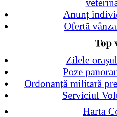
veterin
Anunț indivi
Ofertă vânza
Top v
Zilele oraşu
Poze panoram
Ordonanță militară p
Serviciul Vol
Harta C