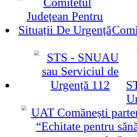
Comit
ST
U