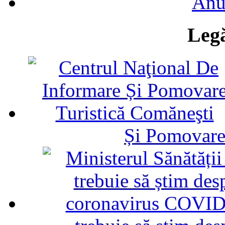
Anu
Legă
Și Pomovare