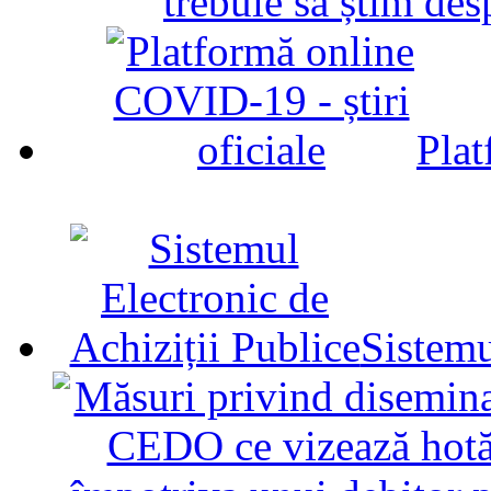
trebuie să știm d
Plat
Sistemu