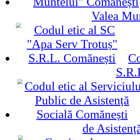
Valea Mu
Co
S.R.
de Asistenț