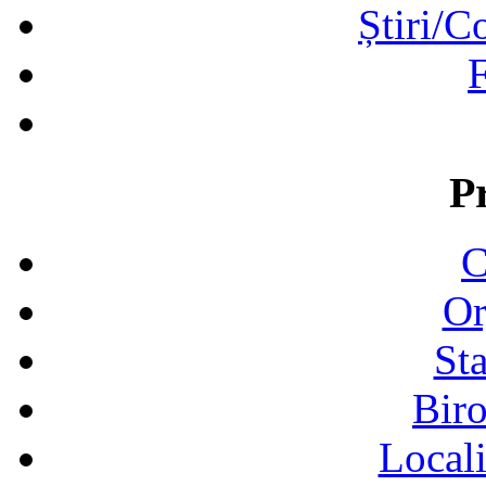
Știri/C
F
P
C
Or
Sta
Biro
Locali