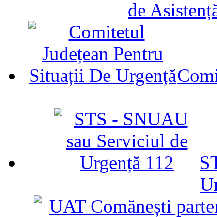
de Asistenț
Comit
ST
U