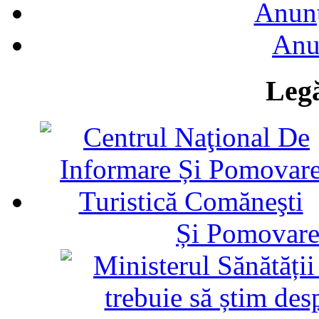
Anunţ
Anu
Legă
Și Pomovare