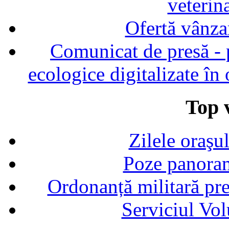
veterin
Ofertă vânza
Comunicat de presă - p
ecologice digitalizate în
Top v
Zilele oraşu
Poze panoram
Ordonanță militară p
Serviciul Vol