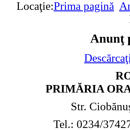
Locaţie:
Prima pagină
An
Anunţ 
Descărcaţ
R
PRIMĂRIA OR
Str. Ciobănu
Tel.: 0234/3742