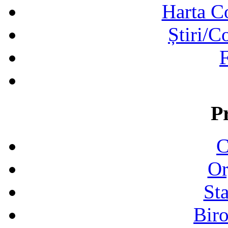
Harta C
Știri/C
F
P
C
Or
Sta
Biro