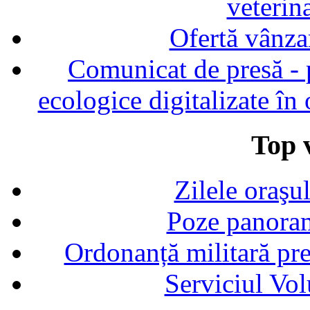
veterin
Ofertă vânza
Comunicat de presă - p
ecologice digitalizate în
Top v
Zilele oraşu
Poze panoram
Ordonanță militară p
Serviciul Vol