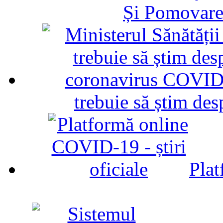
Și Pomovare
trebuie să știm d
Plat