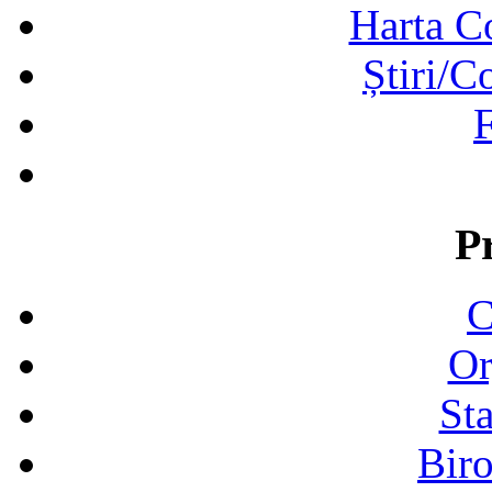
Harta C
Știri/C
F
P
C
Or
Sta
Biro