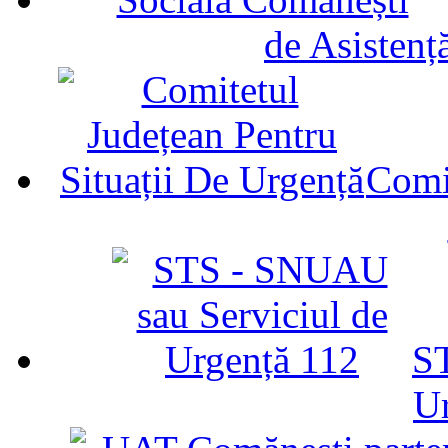
de Asistenț
Comit
ST
U