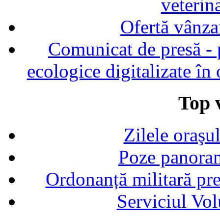
veterin
Ofertă vânza
Comunicat de presă - p
ecologice digitalizate în
Top v
Zilele oraşu
Poze panoram
Ordonanță militară p
Serviciul Vol