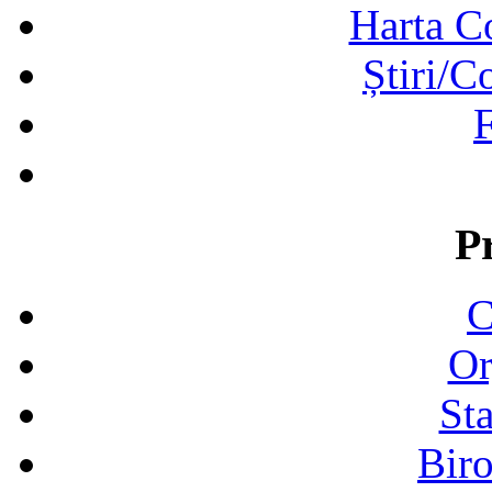
Harta C
Știri/C
F
P
C
Or
Sta
Biro