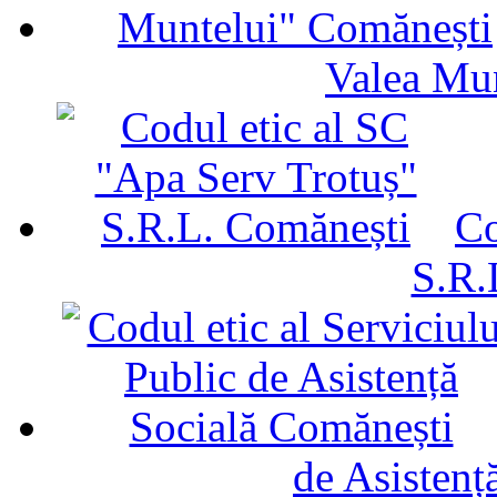
Valea Mu
Co
S.R.
de Asistenț