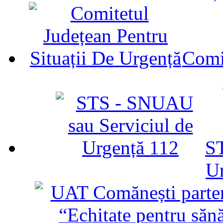
Comit
ST
U