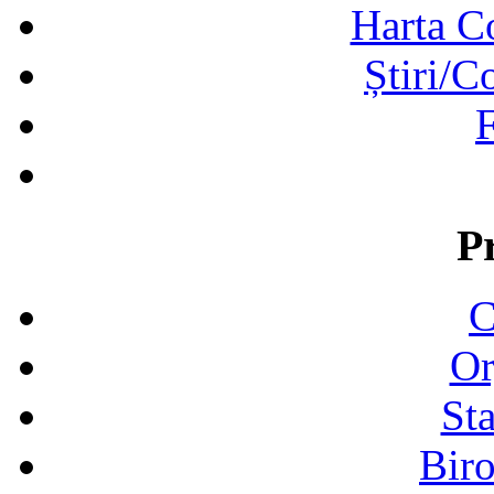
Harta C
Știri/C
F
P
C
Or
Sta
Biro