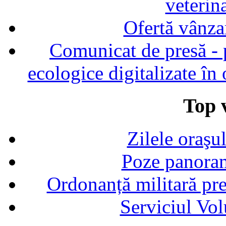
veterin
Ofertă vânza
Comunicat de presă - p
ecologice digitalizate în
Top v
Zilele oraşu
Poze panoram
Ordonanță militară p
Serviciul Vol