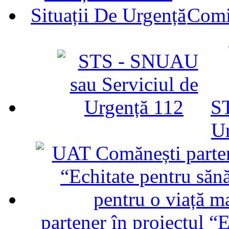
Comit
ST
U
partener în proiectul “E