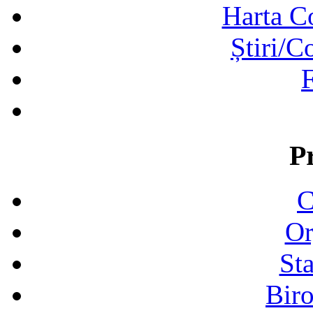
Harta C
Știri/C
F
P
C
Or
Sta
Biro