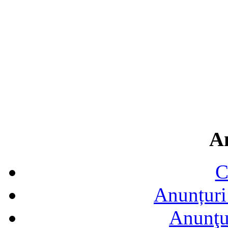
A
C
Anunțuri 
Anunţur