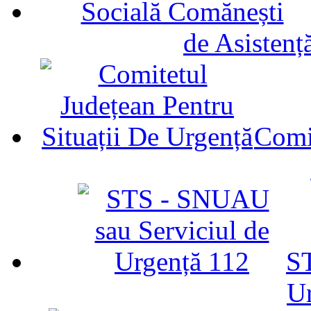
de Asistenț
Comit
ST
U