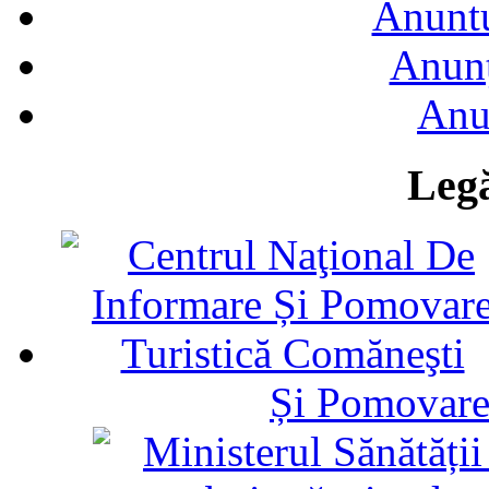
Anuntu
Anunţ
Anu
Legă
Și Pomovare