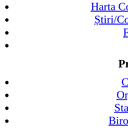
Harta C
Știri/C
F
P
C
Or
Sta
Biro