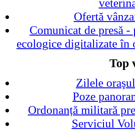
veterin
Ofertă vânza
Comunicat de presă - p
ecologice digitalizate în
Top v
Zilele oraşu
Poze panoram
Ordonanță militară p
Serviciul Vol