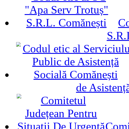
Co
S.R.
de Asistenț
Comit