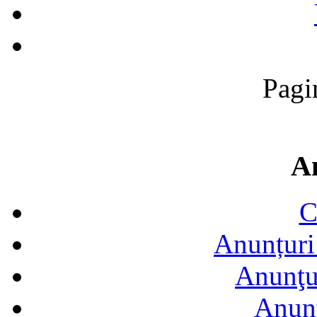
Pagi
A
C
Anunțuri 
Anunţur
Anunţ