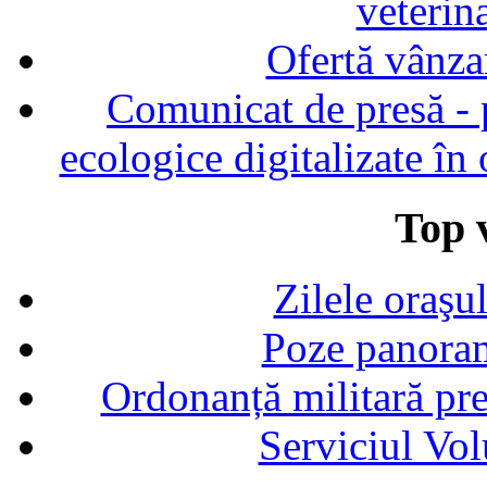
veterin
Ofertă vânza
Comunicat de presă - p
ecologice digitalizate în
Top v
Zilele oraşu
Poze panoram
Ordonanță militară p
Serviciul Vol