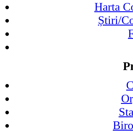
Harta C
Știri/C
F
P
C
Or
Sta
Biro