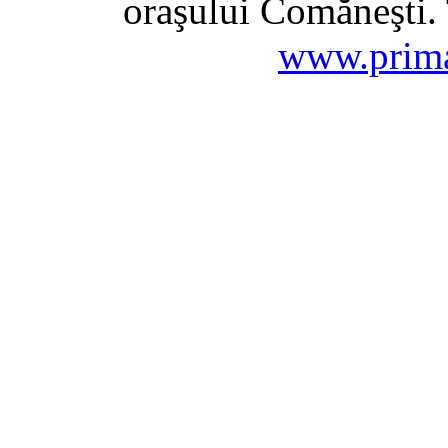
oraşului Comăneşti. 
www.prima