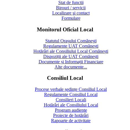
Stat de functii
Birouri / servicii
Localizare şi contact
Formulare
Monitorul Oficial Local
Statutul Orașului Comănești
Regulamente UAT Comănești
Hotărâri ale Consiliului Local Comănești
Dispoziții ale UAT Comănești
Documente și Informații Financiare
Alte documente...
Consiliul Local
Procese verbale ședințe Consiliul Local
Regulamente Consiliul Local
Consilieri Locali
Hotărâri ale Consiliului Local
Program audienţe
Proiecte de hotărâri
Rapoarte de activitate