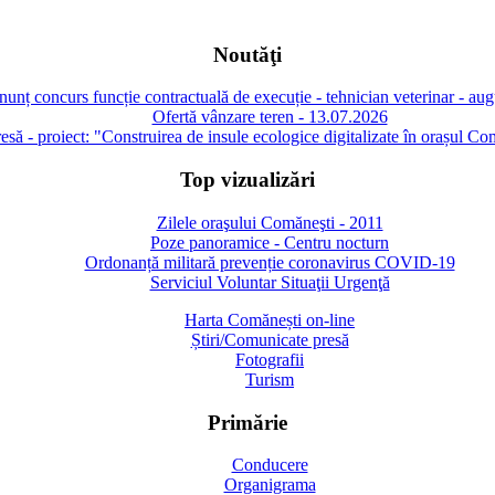
Noutăţi
unț concurs funcție contractuală de execuție - tehnician veterinar - au
Ofertă vânzare teren - 13.07.2026
să - proiect: "Construirea de insule ecologice digitalizate în orașul Co
Top vizualizări
Zilele oraşului Comăneşti - 2011
Poze panoramice - Centru nocturn
Ordonanță militară prevenție coronavirus COVID-19
Serviciul Voluntar Situaţii Urgenţă
Harta Comănești on-line
Știri/Comunicate presă
Fotografii
Turism
Primărie
Conducere
Organigrama