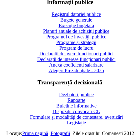
Informaţii publice
Registrul datoriei publice
Bugete generale
Execuție bugetară
Planuri anuale de achiziții publice
Programul de investiții publice
Programe și strategii
Program de lucru
Declaratii de avere funcționari publici
Declaraţii de interese funcționari publici
Anexa coeficienți salarizare
Alegeri Prezidențiale - 2025
Transparență decizională
Dezbateri publice
Rapoarte
Buletine informative
Dispoziții convocări CL
Formulare și modalități de contestare, avertizări
Legislație
Locaţie:
Prima pagină
Fotografii
Zilele orasului Comanesti 2012