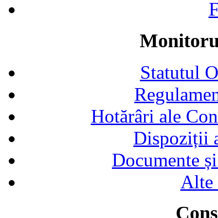
F
Monitorul
Statutul 
Regulamen
Hotărâri ale Con
Dispoziții
Documente și 
Alte
Consi