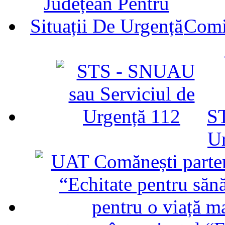
Comit
ST
U