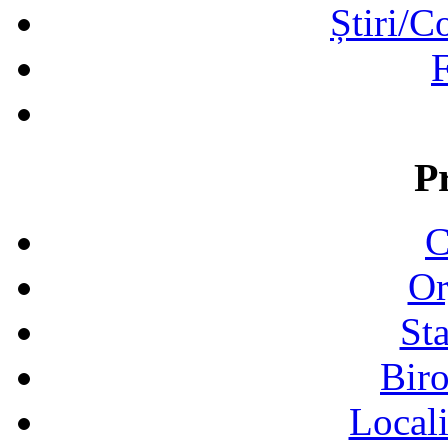
Știri/C
F
P
C
Or
Sta
Biro
Locali