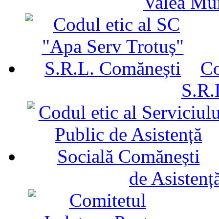
Valea Mu
Co
S.R.
de Asistenț