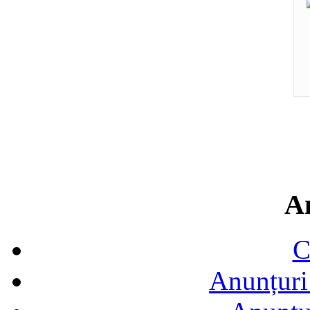
A
C
Anunțuri 