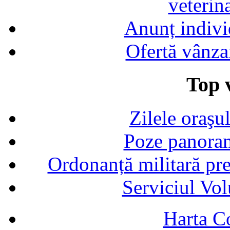
veterin
Anunț indivi
Ofertă vânza
Top v
Zilele oraşu
Poze panoram
Ordonanță militară p
Serviciul Vol
Harta C