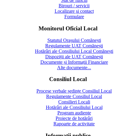
Stat de functii
Birouri / servicii
Localizare şi contact
Formulare
Monitorul Oficial Local
Statutul Orașului Comănești
Regulamente UAT Comănești
Hotărâri ale Consiliului Local Comănești
Dispoziții ale UAT Comănești
Documente și Informații Financiare
Alte documente...
Consiliul Local
Procese verbale ședințe Consiliul Local
Regulamente Consiliul Local
Consilieri Locali
Hotărâri ale Consiliului Local
Program audienţe
Proiecte de hotărâri
Rapoarte de activitate
Informaţii publice