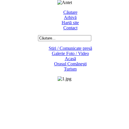
Căutare
Arhivă
Hartă site
Contact
Știri / Comunicate presă
Galerie Foto / Video
Acasă
Oraşul Comăneşti
Turism