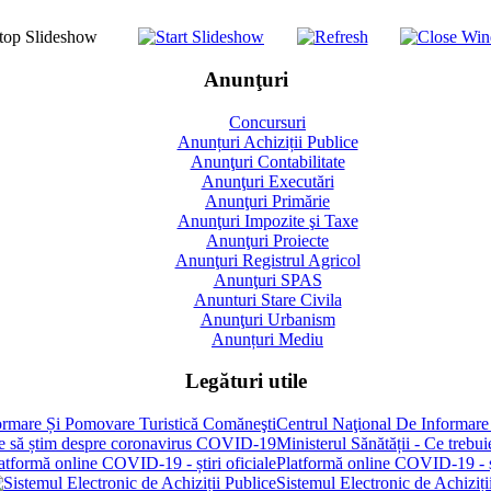
Anunţuri
Concursuri
Anunțuri Achiziții Publice
Anunţuri Contabilitate
Anunţuri Executări
Anunţuri Primărie
Anunţuri Impozite şi Taxe
Anunţuri Proiecte
Anunţuri Registrul Agricol
Anunţuri SPAS
Anunturi Stare Civila
Anunţuri Urbanism
Anunțuri Mediu
Legături utile
Centrul Naţional De Informare
Ministerul Sănătății - Ce treb
Platformă online COVID-19 - șt
Sistemul Electronic de Achiziți