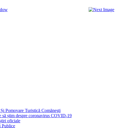
 Și Pomovare Turistică Comăneşti
uie să știm despre coronavirus COVID-19
iri oficiale
i Publice