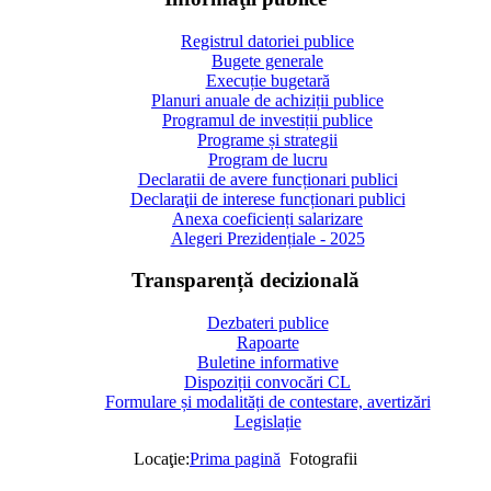
Registrul datoriei publice
Bugete generale
Execuție bugetară
Planuri anuale de achiziții publice
Programul de investiții publice
Programe și strategii
Program de lucru
Declaratii de avere funcționari publici
Declaraţii de interese funcționari publici
Anexa coeficienți salarizare
Alegeri Prezidențiale - 2025
Transparență decizională
Dezbateri publice
Rapoarte
Buletine informative
Dispoziții convocări CL
Formulare și modalități de contestare, avertizări
Legislație
Locaţie:
Prima pagină
Fotografii