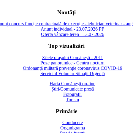
Noutăţi
unț concurs funcție contractuală de execuție - tehnician veterinar - au
Anunț individual - 23.07.2026 PF
Ofertă vânzare teren - 13.07.2026
Top vizualizări
Zilele oraşului Comăneşti - 2011
Poze panoramice - Centru nocturn
Ordonanță militară prevenție coronavirus COVID-19
Serviciul Voluntar Situaţii Urgenţă
Harta Comănești on-line
Știri/Comunicate presă
Fotografii
Turism
Primărie
Conducere
Organigrama